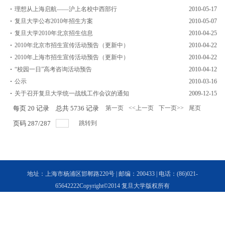
理想从上海启航——沪上名校中西部行
2010-05-17
复旦大学公布2010年招生方案
2010-05-07
复旦大学2010年北京招生信息
2010-04-25
2010年北京市招生宣传活动预告（更新中）
2010-04-22
2010年上海市招生宣传活动预告（更新中）
2010-04-22
“校园一日”高考咨询活动预告
2010-04-12
公示
2010-03-16
关于召开复旦大学统一战线工作会议的通知
2009-12-15
每页
20
记录
总共
5736
记录
第一页
<<上一页
下一页>>
尾页
页码
287
/
287
跳转到
地址：上海市杨浦区邯郸路220号 | 邮编：200433 | 电话：(86)021-
65642222Copyright©2014 复旦大学版权所有