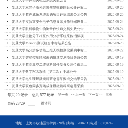
复旦大学事件相关电位系统失败公告
2025-09-28
复旦大学双光子激光共聚焦显微镜国际公开评标结
2025-09-26
果公示
复旦大学超声成像系统采购项目评标结果公示公告
2025-09-25
复旦大学实验室安全电子信息显示操作终端设备采
2025-09-24
购项目失败公告
复旦大学眼科动物生物测量仪快速交易失败公告
2025-09-24
复旦大学生物分子相互作用分析系统采购招标项目
2025-09-24
中标公告
复旦大学Memory测试机台中标结果公告
2025-09-23
复旦大学高分辨多功能三维无损检测仪采购中标公
2025-09-22
告
复旦大学智能控制终端采购快速交易项目失败公告
2025-09-19
复旦大学超高真空二维材料器件制备及原位低温强
2025-09-19
磁场扫描探针测量系统（第二次）国际公开招...
复旦大学数字PCR系统（第二次）中标公告
2025-09-19
复旦大学电生理显微镜科研急需采购成交结果公告
2025-09-19
复旦大学双色同步宽场成像显微镜科研急需采购成
2025-09-19
交结果公告
每页
20
记录
总共
577
记录
第一页
<<上一页
下一页>>
尾页
页码
28
/
29
跳转到
地址：上海市杨浦区邯郸路220号 | 邮编：200433 | 电话：(86)021-