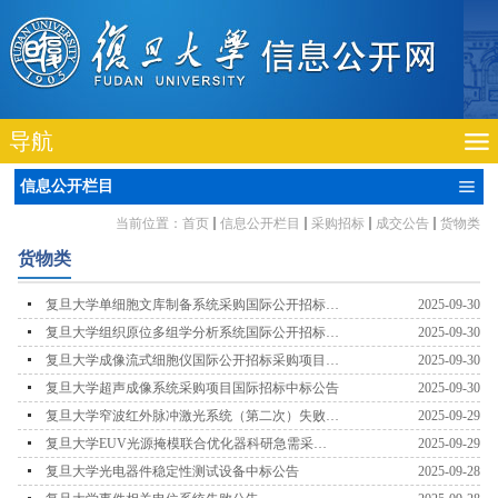
导航
信息公开栏目
当前位置：
首页
信息公开栏目
采购招标
成交公告
货物类
货物类
复旦大学单细胞文库制备系统采购国际公开招标采
2025-09-30
购项目评标结果公示公告
复旦大学组织原位多组学分析系统国际公开招标采
2025-09-30
购项目评标结果公示公告
复旦大学成像流式细胞仪国际公开招标采购项目评
2025-09-30
标结果公示公告
复旦大学超声成像系统采购项目国际招标中标公告
2025-09-30
复旦大学窄波红外脉冲激光系统（第二次）失败公
2025-09-29
告
复旦大学EUV光源掩模联合优化器科研急需采购
2025-09-29
成交结果公告
复旦大学光电器件稳定性测试设备中标公告
2025-09-28