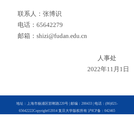
联系人：张博识
电
话：
65642279
邮
箱：
shizi@fudan.edu.cn
人
事
处
2022
年
11
月
1
日
地址：上海市杨浦区邯郸路220号 | 邮编：200433 | 电话：(86)021-
65642222Copyright©2014 复旦大学版权所有 沪ICP备：042465