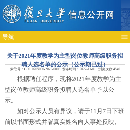
导航
关于2021年度教学为主型岗位教师高级职务拟
聘人选名单的公示（公示期已过）
索取号：G0010705000-2022-0008 发布时间：2022-11-01 浏览次数:
4540
根据聘任程序，现将
2021
年度教学为主
型岗位教师高级职务拟聘人选名单予以公
示。
如对公示人员有异议，请于
11
月
7
日下班
前以书面形式并署真实姓名向人事处反映。