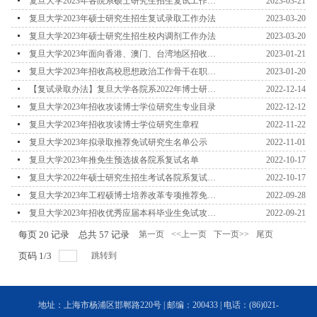
则（持续更新中...)
复旦大学2023年各院系硕士研究生招生复试工作实
2023-03-21
施细则（持续更新中...)
复旦大学2023年硕士研究生招生复试录取工作办法
2023-03-20
复旦大学2023年硕士研究生招生校内调剂工作办法
2023-03-20
复旦大学2023年面向香港、澳门、台湾地区招收研
2023-01-21
究生简章
复旦大学2023年招收高校思想政治工作骨干在职攻
2023-01-20
读博士学位研究生简章
【复试录取办法】复旦大学各院系2022年博士研究
2022-12-14
生申请-考核制选拔办法
复旦大学2023年招收攻读博士学位研究生专业目录
2022-12-12
复旦大学2023年招收攻读博士学位研究生章程
2022-11-22
复旦大学2023年拟录取推荐免试研究生名单公示
2022-11-01
复旦大学2023年推免生预选拔各院系复试名单
2022-10-17
复旦大学2022年硕士研究生招生考试各院系复试名
2022-10-17
单
复旦大学2023年工程硕博士培养改革专项推荐免试
2022-09-28
研究生招生简章
复旦大学2023年招收优秀应届本科毕业生免试攻读
2022-09-21
研究生章程
每页
20
记录
总共
57
记录
第一页
<<上一页
下一页>>
尾页
页码
1
/
3
跳转到
地址：上海市杨浦区邯郸路220号 | 邮编：200433 | 电话：(86)021-