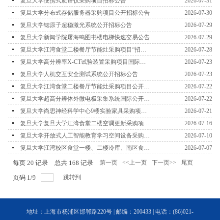
公告
复旦大学便携式质谱仪采购项目招标公告
2026-07-31
复旦大学分布式存储服务器采购项目公开招标公告
2026-07-30
复旦大学锶原子超稳激光系统公开招标公告
2026-07-29
复旦大学新闻学院屠海鸣图书楼电梯快速交易公告
2026-07-29
复旦大学江湾食堂二楼餐厅节能灶采购项目“招标
2026-07-28
文件获取截止时间”延期公告
复旦大学高分辨率X-CT试验装置采购项目国际招
2026-07-23
标公告(第二次)
复旦大学人机交互安全测试系统公开招标公告
2026-07-23
复旦大学江湾食堂二楼餐厅节能灶采购项目公开招
2026-07-22
标公告
复旦大学超高分辨体外微电极采集系统国际公开招
2026-07-22
标公告
复旦大学尚思神经科学中心9楼实验家具采购项目
2026-07-21
公开招标公告
复旦大学复旦大学江湾食堂二楼空调更新采购项目
2026-07-16
采购项目快速交易公告
复旦大学开放式人工智能教育学习空间设备采购
2026-07-10
（第二次）快速交易采购公告
复旦大学江湾校区食堂一楼、二楼冷库、南区食堂
2026-07-07
一楼冷库更新项目更正公告
每页
20
记录
总共
168
记录
第一页
<<上一页
下一页>>
尾页
页码
1
/
9
跳转到
地址：上海市杨浦区邯郸路220号 | 邮编：200433 | 电话：(86)021-