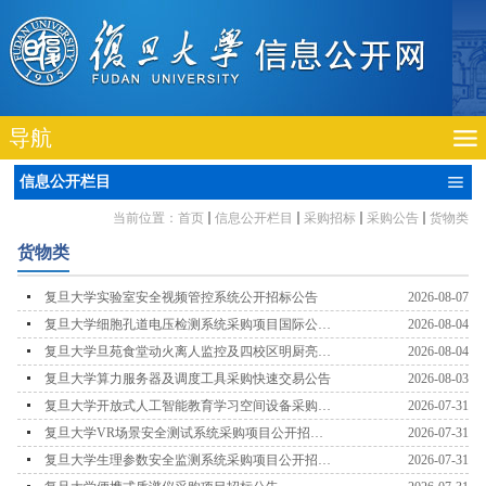
导航
信息公开栏目
当前位置：
首页
信息公开栏目
采购招标
采购公告
货物类
货物类
复旦大学实验室安全视频管控系统公开招标公告
2026-08-07
复旦大学细胞孔道电压检测系统采购项目国际公开
2026-08-04
招标公告
复旦大学旦苑食堂动火离人监控及四校区明厨亮灶
2026-08-04
监控采购项目快速交易公告
复旦大学算力服务器及调度工具采购快速交易公告
2026-08-03
复旦大学开放式人工智能教育学习空间设备采购
2026-07-31
（第三次）快速交易采购公告
复旦大学VR场景安全测试系统采购项目公开招标
2026-07-31
公告
复旦大学生理参数安全监测系统采购项目公开招标
2026-07-31