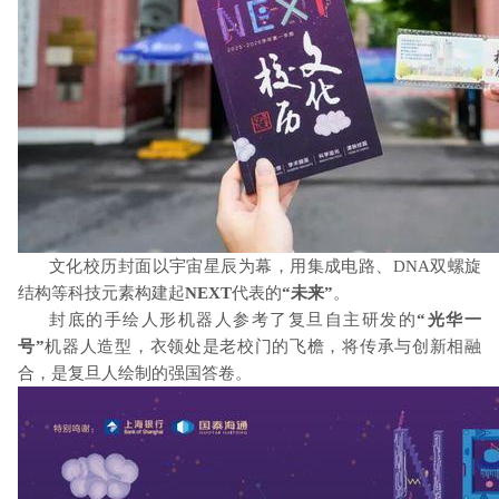
文化校历封面以宇宙星辰为幕，用集成电路、
DNA
双螺旋
结构等科技元素构建起
NEXT
代表的
“未来”
。
封底的手绘人形机器人参考了复旦自主研发的
“光华一
号”
机器人造型，衣领处是老校门的飞檐，将传承与创新相融
合，是复旦人绘制的强国答卷。