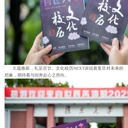
久蕴焕新，礼呈百廿。文化校历
NEXT
诉说着复旦对未来的
想象，期待着与你奔赴心之所向。