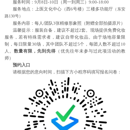
服务时间：
9
月
8
日
-10
日（周一到周三）
9:00-18:00
服务地点：上医文化中心（西
6
号楼）三楼多功能厅
（东安
路
130
号）
服务内容：每人
/
团队
3
张精修形象照（附赠全部拍摄原片）
温馨提示：服装自备，建议不超过
2
套。现场提供免费化妆
服务，若有特殊需求者，建议自带化妆品。由于场地容量限
制，每日限量
30
场，其中团队不超过
5
个，每团人数不超过
10
人。
数量有限，先到先得
（优先往年未参与过此项活动的教
师）
预约入口
请根据您的意向时间，扫描下方小程序码填写报名问卷：