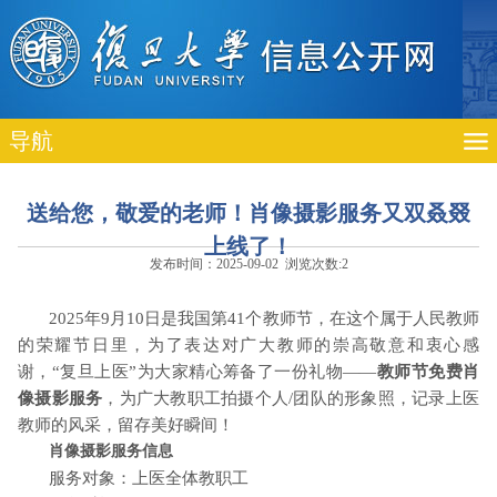
导航
送给您，敬爱的老师！肖像摄影服务又双叒叕
上线了！
发布时间：2025-09-02 浏览次数:
2
2025
年
9
月
10
日是我国第
41
个教师节，在这个属于人民教师
的荣耀节日里，为了表达对广大教师的崇高敬意和衷心感
谢，“复旦上医”为大家精心筹备了一份礼物——
教师节免费肖
像摄影服务
，为广大教职工拍摄个人
/
团队的形象照，记录上医
教师的风采，留存美好瞬间！
肖像摄影服务信息
服务对象：上医全体教职工