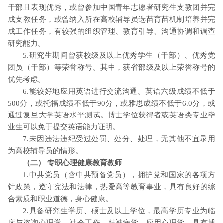
干部且表现优秀，或曾参加中国青年志愿者研究生支教团并完
成支教任务，或曾纳入所在高校辅导员选苗育苗机制培养并完
成工作任务，有较强的组织管理、教育引导、沟通协调和调查
研究能力。
5.研究生期间曾获校级及以上优秀学生（干部）、优秀党
团员（干部）等荣誉称号。其中，获省部级及以上荣誉称号的
优先考虑。
6.能较好地应用英语进行交流沟通。英语六级成绩不低于
500分，或托福成绩不低于90分，或雅思成绩不低于6.0分，或
通过复旦大学英语水平测试。博士学位获得者或英语类专业毕
业生可以免于提交英语能力证明。
7.未因违法违纪受过处罚、处分、处理，无其他不宜录用
为高校辅导员的情形。
（二） 专职心理健康教育教师
1.中共党员（含中共预备党员），拥护党和国家的各项方
针政策，遵守宪法和法律，热爱高等教育事业，具有良好的综
合素质和职业道德，身心健康。
2.具备研究生学历、硕士及以上学位，最高学历专业为临
床与咨询心理学、社会工作、精神病学、应用心理学。具有博