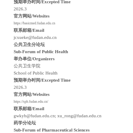
预期举办时间/Excepted Time
2026.3
官方网站/Websites
https://basicmed.fudan.edu.cn
联系邮箱/Email
jcxueke@fudan.edu.cn
公共卫生分论坛
Sub-Forum of Public Health
举办单位/Organizers
公共卫生学院
School of Public Health
预期举办时间/Excepted Time
2026.3
官方网站/Websites
https://sph.fudan.edu.cn/
联系邮箱/Email
gwkyb@fudan.edu.cn; xu_rong@fudan.edu.cn
药学分论坛
Sub-Forum of Pharmaceutical Sciences