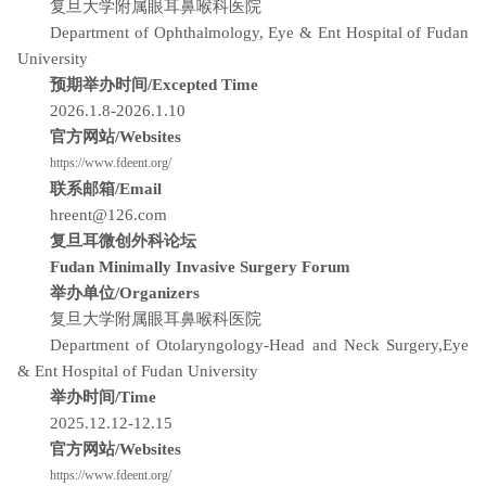
复旦大学附属眼耳鼻喉科医院
Department of Ophthalmology, Eye & Ent Hospital of Fudan
University
预期举办时间/Excepted Time
2026.1.8-2026.1.10
官方网站/Websites
https://www.fdeent.org/
联系邮箱/Email
hreent@126.com
复旦耳微创外科论坛
Fudan Minimally Invasive Surgery Forum
举办单位/Organizers
复旦大学附属眼耳鼻喉科医院
Department of Otolaryngology-Head and Neck Surgery,Eye
& Ent Hospital of Fudan University
举办时间/Time
2025.12.12-12.15
官方网站/Websites
https://www.fdeent.org/