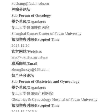
xuchang@fudan.edu.cn
肿瘤分论坛
Sub-Forum of Oncology
举办单位/Organizers
复旦大学附属肿瘤医院
Shanghai Cancer Center of Fudan University
预期举办时间/Excepted Time
2025.12.20
官方网站/Websites
https://www.shca.org.cn/home
联系邮箱/Email
zhonglhrzxy@163.com
妇产科分论坛
Sub-Forum of Obstetrics and Gynecology
举办单位/Organizers
复旦大学附属妇产科医院
Obstetrics & Gynecology Hospital of Fudan University
预期举办时间/Excepted Time
2025.12-2026.3