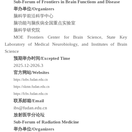
Sub-Forum of Frontiers in Brain Functions and Disease
举办单位/Organizers
脑科学前沿科学中心
脑功能与脑疾病全国重点实验室
脑科学研究院
MOE Frontiers Center for Brain Science, State Key
Laboratory of Medical Neurobiology, and Institutes of Brain
Science
预期举办时间/Excepted Time
2025.12-2026.3
官方网站/Websites
https://iobs.fudan.edu.cn
https://skmn.fudan.edu.cn
https://fcbs.fudan.edu.cn
联系邮箱/Email
ibs@fudan.edu.cn
放射医学分论坛
Sub-Forum of Radiation Medicine
举办单位/Organizers