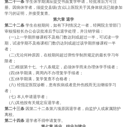
第二十一条
学生休学期满应提交书面复学申请，经批准后方可注
册。因病休学者，须提交县级
(含)以上医院关于其身体状况已能参加
学习的证明，并接受复查。
第六章
退学
第二十二条
学生在校期间，如有下列情况之一者，经网院主管部门
审核报校长办公会议批准后予以退学处理，并注销学籍：
(
一
)上一学期所修课程不及格门数达到或超过一半，可试读一学
期，试读学期不及格课程门数仍达到或超过该学期所修课程一半
者；
(
二
)无论何种原因，在校期间超过弹性学制所规定的最长学习年
限者；
(
三
)根据第十七、十八条规定，必须休学而未办理休学手续者；
(
四
)休学期满，两周内不办理复学手续者；
(
五
)休学期满，复学复查不合格者；
(六
) 经指定医院诊断，患有疾病或者意外伤残而无法继续学习
者；
(七
) 本人申请退学者；
(八
)其他按有关规定应退学者。
第二十三条
因第二十二条第六项原因退学者，由监护人或家属陪护
离校。
第二十四条
退学者不得申请复学。
第七章
毕业、结业与肄业