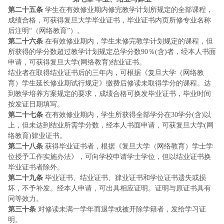
第二十五条
学生在有效修业期内修完教学计划所规定的全部课程，
成绩合格，可获得复旦大学毕业证书，毕业证书内页所修专业名称
后注明“（网络教育”）。
第二十六条
在有效修业期内，学生未修完教学计划规定的课程，但
所获得的学分数超过教学计划规定总学分数
90％(含)者，经本人书面
申请，可获得复旦大学(网络教育)结业证书。
结业者在取得结业证书后的三年内，可根据《复旦大学（网络教
育）学生延长修业期试行规定》缴费后修读未取得学分的课程。达
到教学培养方案规定的要求，成绩合格可换发毕业证书，毕业时间
按发证日期填写。
第二十七条
在有效修业期内，学生所获得全部学分在
30学分(含)以
上，但未达到结业所需学分数，经本人书面申请，可获复旦大学(网
络教育)肄业证书。
第二十八条
获得毕业证书者，根据《复旦大学（网络教育）学士学
位授予工作实施办法》，可向学校申请学士学位，但以结业证书换
毕业证书者除外。
第二十九条
毕业证书、结业证书、肄业证书和学位证书遗失或损
坏，不予补发。经本人申请，可出具相应证明。证明与原证书具有
同等效力。
第三十条
对修读未满一学年而退学或被开除学籍者，发给学习证
明。