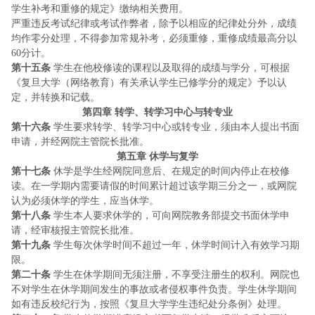
学生补考和重修的规定》缴纳相关费用。
严重违反考试纪律或考试作弊者，除予以相应的纪律处分外，成绩
均作零分处理，不得参加常规补考，必须重修，重修成绩最高分以
60分计。
第十五条
学生在他校修读的课程以及取得的成绩与学分，可根据
《复旦大学（网络教育）有关承认学生已修学分的规定》予以认
定，并转换和记载。
第四章
转学、转学习中心与转专业
第十六条
学生要求转学、转学习中心或转专业，须由本人提出书面
申请，并经网院主管院长批准。
第五章
休学与复学
第十七条
休学是学生经网院同意后、在规定的时间内停止在校修
读。在一学期内需要请假的时间累计超过该学期三分之一，或网院
认为必须休学的学生，应当休学。
第十八条
学生本人要求休学的，可向网院教务部提交书面休学申
请，经审核报主管院长批准。
第十九条
学生每次休学时间不超过一年，休学时间计入有效学习期
限。
第二十条
学生在休学期间无须注册，不享受注册生的权利。网院也
不对学生在休学期间发生的事故或者侵权事件负责。学生休学期间
如有违反校纪行为，按照《复旦大学学生违纪处分条例》处理。