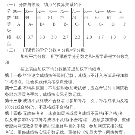
（一） 分数与等级、绩点的换算关系如下：
分
90―
85―
82―
78―
75―
71―
66―
62―
60―
≤
数
100
89
84
81
77
74
70
65
61
59
等
A
A-
B+
B
B-
C+
C
C-
D
F
级
绩
4.0
3.7
3.3
3.0
2.7
2.3
2.0
1.7
1.0
0
点
（二） 一门课程的学分分数
= 分数×学分数
加权平均分数
= 所学课程学分分数之和÷所学课程学分数之
和
按上表由加权平均分数换算成加权平均绩点。
第十一条
毕业论文成绩按等级制记载，其绩点不计入考试课程加权
平均绩点。社会实践作为考察课处理。
第十二条
有特殊原因，不能按时参加考试者，应在考试前向网院教
务部办理缓考手续，成绩按实际分数记载。
第十三条
成绩不及格或不合格者可参加补考—次，补考成绩为及格
(60分)或合格(P)、不及格或不合格(F)。
第十四条
无故缺考者，未参加缓考或缓考成绩不及格
(不合格)者，
以及未参加补考或补考成绩不及格(不合格)者，必须参加重修。重修
者应向网院教务部申请办理重修科目的手续，参加网院安排的统一
考试。重修成绩按实际分数记载。重修按《复旦大学（网络教育）