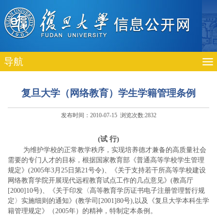
导航
复旦大学（网络教育）学生学籍管理条例
发布时间：2010-07-15 浏览次数:
2832
(试 行
)
为维护学校的正常教学秩序，实现培养德才兼备的高质量社会
需要的专门人才的目标，根据国家教育部《普通高等学校学生管理
规定》
(2005
年3
月25
日
第21
号令)、《关于支持若干所高等学校建设
网络教育学院开展现代远程教育试点工作的几点意见》(教高厅
[2000]10号)、《关于印发〈高等教育学历证书电子注册管理暂行规
定〉实施细则的通知》(教学司[2001]80号),以及《复旦大学本科生学
籍管理规定》（2005年）的精神，特制定本条例。