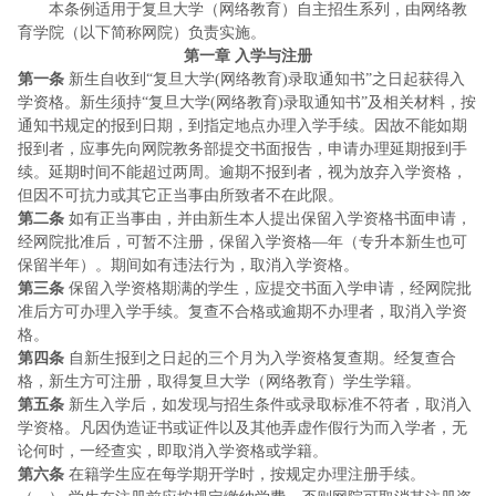
本条例适用于复旦大学（网络教育）自主招生系列，由网络教
育学院（以下简称网院）负责实施。
第一章
入学与注册
第一条
新生自收到“复旦大学
(网络教育)录取通知书”之日起获得入
学资格。新生须持“复旦大学(网络教育)录取通知书”及相关材料，按
通知书规定的报到日期，到指定地点办理入学手续。因故不能如期
报到者，应事先向网院教务部提交书面报告，申请办理延期报到手
续。延期时间不能超过两周。逾期不报到者，视为放弃入学资格，
但因不可抗力或其它正当事由所致者不在此限。
第二条
如有正当事由，并由新生本人提出保留入学资格书面申请，
经网院批准后，可暂不注册，保留入学资格—年（专升本新生也可
保留半年）。期间如有违法行为，取消入学资格。
第三条
保留入学资格期满的学生，应提交书面入学申请，经网院批
准后方可办理入学手续。复查不合格或逾期不办理者，取消入学资
格。
第四条
自新生报到之日起的三个月为入学资格复查期。经复查合
格，新生方可注册，取得复旦大学（网络教育）学生学籍。
第五条
新生入学后，如发现与招生条件或录取标准不符者，取消入
学资格。凡因伪造证书或证件以及其他弄虚作假行为而入学者，无
论何时，一经查实，即取消入学资格或学籍。
第六条
在籍学生应在每学期开学时，按规定办理注册手续。