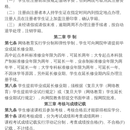
（一） 学生在注册前应按规定缴纳学费，否则网院可取消其注册资
格。
（二） 注册由注册者本人持学生证在指定时间内到指定地点办理。
注册人员在注册者学生证上加盖注册印章，确认学籍。
（三） 未经请假或请假未准，逾期两周不办理注册手续者，按自动
退学处理，注销学籍。
第二章
学 制
第七条
网络教育实行学分制和弹性学制，学生可向网院申请提前毕
业或延长修业期。
高中起点本科标准修业年限为四年，可延长两年；大专起点本科脱
产制标准修业年限为两年，可延长一年，业余制标准修业年限为两
年半，可延长一年；大学专科标准修业年限为两年，可延长一年。
不因休学等原因，另外延长修业期。学生在延长修业期内应办理注
册手续。
第八条
学生提前毕业或延长修业期，须根据《复旦大学（网络教
育）学生提前毕业试行规定》或《复旦大学（网络教育）学生延长
修业期试行规定》，向网院教务部提交书面申请，报网院批准。
第三章
考核与成绩记载
第九条
学生修读课程后参加考核，考核合格后才能获得相应学分。
第十条
课程考核成绩，分为考试成绩和考查成绩两种：
课程考试成绩记载实行浮动记分制，考查成绩按合格
(P)、不合格(F)
记载，不计绩点。