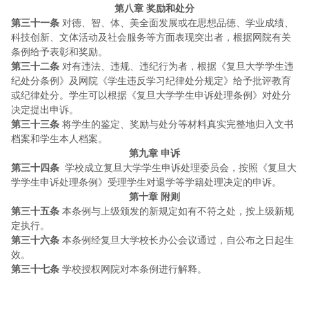
第八章
奖励和处分
第三十一条
对德、智、体、美全面发展或在思想品德、学业成绩、
科技创新、文体活动及社会服务等方面表现突出者，根据网院有关
条例给予表彰和奖励。
第三十二条
对有违法、违规、违纪行为者，根据《复旦大学学生违
纪处分条例》及网院《学生违反学习纪律处分规定》给予批评教育
或纪律处分。学生可以根据《复旦大学学生申诉处理条例》对处分
决定提出申诉。
第三十三条
将学生的鉴定、奖励与处分等材料真实完整地归入文书
档案和学生本人档案。
第九章
申诉
第三十四条
学校成立复旦大学学生申诉处理委员会，按照《复旦大
学学生申诉处理条例》受理学生对退学等学籍处理决定的申诉。
第十章
附则
第三十五条
本条例与上级颁发的新规定如有不符之处，按上级新规
定执行。
第三十六条
本条例经复旦大学校长办公会议通过，自公布之日起生
效。
第三十七条
学校授权网院对本条例进行解释。