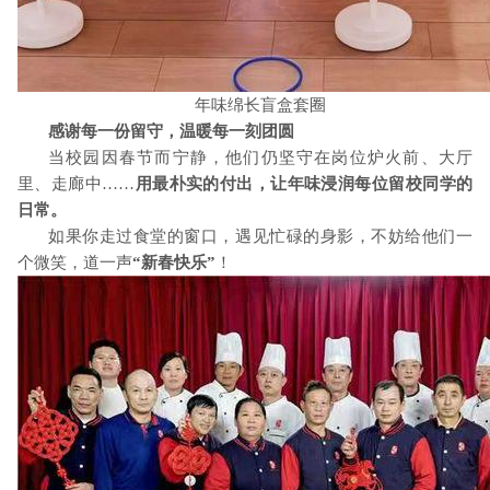
年味绵长盲盒套圈
感谢每一份留守，温暖每一刻团圆
当校园因春节而宁静，他们仍坚守在岗位炉火前、大厅
里、走廊中……
用最朴实的付出，让年味浸润每位留校同学的
日常。
如果你走过食堂的窗口，遇见忙碌的身影，不妨给他们一
个微笑，道一声
“新春快乐”
！