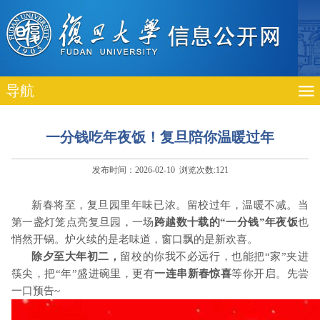
导航
一分钱吃年夜饭！复旦陪你温暖过年
发布时间：2026-02-10 浏览次数:
121
新春将至，复旦园里年味已浓。留校过年，温暖不减。当
第一盏灯笼点亮复旦园，一场
跨越数十载的“一分钱”年夜饭
也
悄然开锅。炉火续的是老味道，窗口飘的是新欢喜。
除夕至大年初二，
留校的你我不必远行，也能把“家”夹进
筷尖，把“年”盛进碗里，更有
一连串新春惊喜
等你开启。先尝
一口预告
~