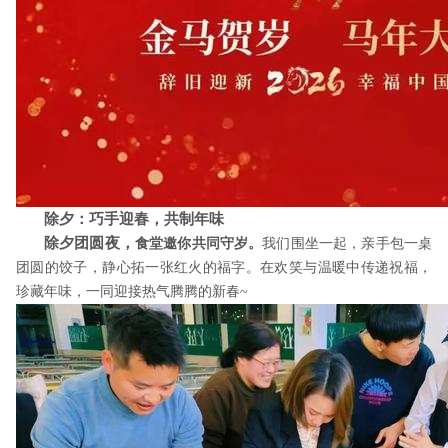
除夕：巧手迎春，共制年味
除夕团圆夜，
食堂邀你共同守岁。
我们围坐一起，
亲手包一桌
团圆的饺子，
静心拓一张红火的福字。在欢笑与温暖中
传递祝福，
珍藏年味，
一同迎接热气腾腾的新春
~