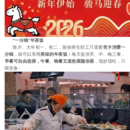
“一分钱”年夜饭
除夕、大年初一、初二
，
留校师生职工只需要
凭卡消费一
分钱
，就可以享用
美味的年夜饭
！每天提供早、中、晚三餐，
早餐可自由选择，午餐、晚餐五道热菜
随你搭
，现炒现吃，只
限堂食
~