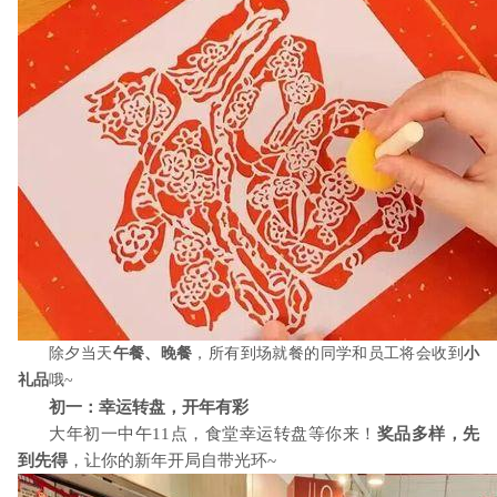
除夕当天
午餐、晚餐
，所有到场就餐的同学和员工将会收到
小
礼品
哦
~
初一：幸运转盘，开年有彩
大年初一中午
11
点，食堂幸运转盘等你来！
奖品多样，先
到先得
，让你的新年开局自带光环
~