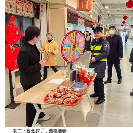
初二：盲盒探手，圈福迎春