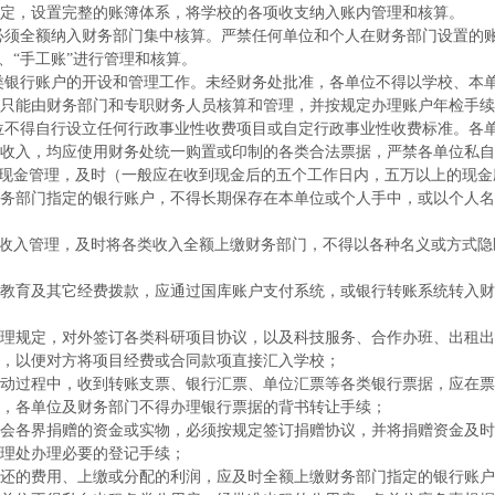
定，设置完整的账簿体系，将学校的各项收支纳入账内管理和核算。
必须全额纳入财务部门集中核算。严禁任何单位和个人在财务部门设置的
、“手工账”进行管理和核算。
类银行账户的开设和管理工作。未经财务处批准，各单位不得以学校、本
只能由财务部门和专职财务人员核算和管理，并按规定办理账户年检手续
位不得自行设立任何行政事业性收费项目或自定行政事业性收费标准。各
收入，均应使用财务处统一购置或印制的各类合法票据，严禁各单位私自
现金管理，及时（一般应在收到现金后的五个工作日内，五万以上的现金
务部门指定的银行账户，不得长期保存在本单位或个人手中，或以个人名
收入管理，及时将各类收入全额上缴财务部门，不得以各种名义或方式隐
教育及其它经费拨款，应通过国库账户支付系统，或银行转账系统转入财
理规定，对外签订各类科研项目协议，以及科技服务、合作办班、出租出
，以便对方将项目经费或合同款项直接汇入学校；
动过程中，收到转账支票、银行汇票、单位汇票等各类银行票据，应在票
，各单位及财务部门不得办理银行票据的背书转让手续；
会各界捐赠的资金或实物，必须按规定签订捐赠协议，并将捐赠资金及时
理处办理必要的登记手续；
还的费用、上缴或分配的利润，应及时全额上缴财务部门指定的银行账户