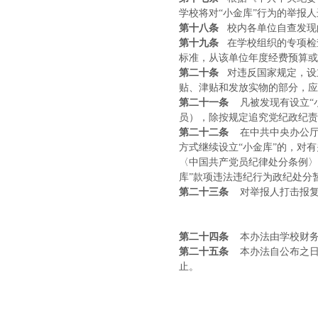
学校将对“小金库”行为的举报
第十八条
校内各单位自查发现
第十九条
在学校组织的专项检
标准，从该单位年度经费预算或
第二十条
对违反国家规定，设
贴、津贴和发放实物的部分，应
第二十一条
凡被发现有设立“
员），除按规定追究党纪政纪责
第二十二条
在中共中央办公厅
方式继续设立“小金库”的，对
〈中国共产党员纪律处分条例〉
库”款项违法违纪行为政纪处分
第二十三条
对举报人打击报
第二十四条
本办法由学校财
第二十五条
本办法自公布之
止。