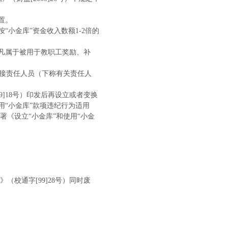
置。
按“小金库”资金收入数额
1-2倍的
凡属于被用于教职工奖励、补
直接责任人员（下称有关责任人
009]18号）印发后再设立或者变换
用“小金库”款项违纪行为适用
《设立“小金库”和使用“小金
》（校通字[99]28号）同时废