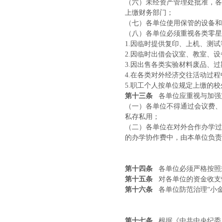
（六）未经资产管理处批准，各
上缴财务部门；
（七）各单位使用保管的设备和
（八）各单位必须重视各类零星
1.因临时提供复印、上机、测
2.因临时出借会议室、教室、
3.因出售各类实验材料废品、
4.在各类对外经济交往活动过
5.职工个人按单位规定上缴的
第十三条
各单位应重视与加强
（一）各单位不得通过会议费、
私存私用；
（二）各单位在对外合作办学过
的办学协作费中，由本单位负责
第十四条
各单位必须严格按照
第十五条
对各单位的资金收支
第十六条
各单位防范治理“小
第十七条
根据《中共中央纪委