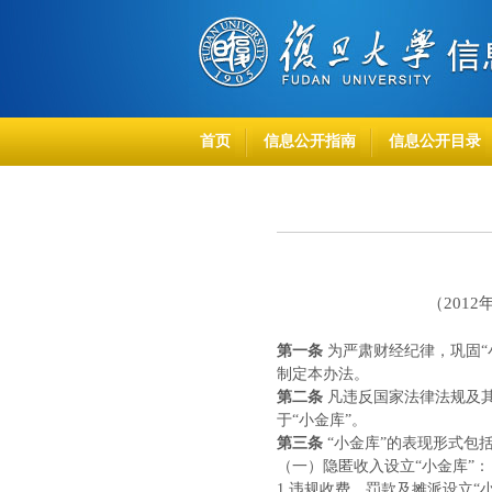
首页
信息公开指南
信息公开目录
（
201
第一条
为严肃财经纪律，巩固“
制定本办法。
第二条
凡违反国家法律法规及
于“小金库”。
第三条
“小金库”的表现形式包
（一）隐匿收入设立“小金库”：
1.违规收费、罚款及摊派设立“