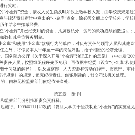
人进行奖励。
的“小金库”资金，按收入发生额及时如数上缴学校入账，由学校按规定处
查与经济责任审计中查出的“小金库”资金，除必须全额上交学校外，学校
历年结余中扣减经费。
立“小金库”并已经支用的资金，凡属被私分、贪污的款项必须如数追回；
如数扣减单位劳务酬金。
小金库”和使用“小金库”款项行为的单位，对负有责任的领导人员和其他
任之外，将停发本人半年至一年的岗位津贴，给予相应的经济处理。
、国务院办公厅《关于深入开展“小金库”治理工作的意见》（中办发
[2
有关责任人员，按照组织程序先予免职，再依据中纪委《设立“小金库”和使
若干问题的解释》，以及监察部、人力资源和劳动保障部、财政部、审计署
暂行规定》的规定，追究纪律责任。触犯刑律的，移交司法机关处理。
复的，由校纪检监察部门依纪依法查处。
第五章
附
则
务和监察部门分别按职责负责解释。
日起施行。
1999年11月印发的《复旦大学关于坚决制止“小金库”的实施意见