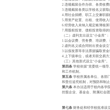
2.违规截留合作办班、各类收费
3.违规截留各类以学校名义获取
4.用社会捐赠、职工上交兼职薪
5.
用资产处置、出租、使用收入
6.
经营收入未纳入规定账簿核算
7.
用股权投资、债权投资取得的
（二）虚列支出设立“小金库”：
1.以会议费、劳务费、培训费
2.
虚列名义或合同转出资金设立“
3.
以假发票等非法票据骗取资金
4.上下级单位，或者关联交易方
（三）其他形式设立“小金库”。
第四条
学校依据“党委统一领导
和工作机制。
第五条
学校所属各单位、各部
和责任追究机制，对预防和制止
第六条
本办法适用于校内各学
控股企业、基金会、附属社会团
第七条
财务处和经学校批准设