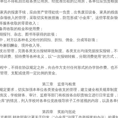
单位不得私自出租各类公用房。经批准出租的公用房，各单位应负责根据
家具的报废手续，应由资产管理处统一负责，出售废旧设备、家具的残值
杂项收入的管理，采取切实有效措施，防范形成“小金库”。这些零星杂
试等服务收取的零星收入；
设备而收取的租金和使用费；
过期报刊、杂志、图书等获得的款项；
程中，对方以各种名义给付的回扣、折扣、佣金、分成等款项；
校外兼职酬金、境外收入等。
支出管理，完善各类支出报销审批制度。各类支出均须凭据按实报销，不
培训费、招待费等各种名义，以“一次报销转账，分期消费使用”的方式
程中，不得在协议规定之外，向合作方支付任何形式的办学协作费。也不
管理、支配或使用一定比例的资金。
第三章
监督与检查
规定要求，切实加强本单位各类资金收支的管理，建立健全相关规章制度，
情况，学校财务、审计、监察等部门有权按各自职责独立进行日常监督，
金库”的情况，列入学校对各单位党政领导班子工作巡视的内容，以及各单
第四章
奖励与惩处
 监察部 财政部审计署关于印发〈“小金库”治理工作举报奖励办法〉的通