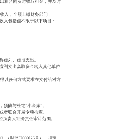
出租合同及时收取租金，并及时
收入，全额上缴财务部门；
项收入包括但不限于以下项目：
得虚列、虚报支出。
，虚列支出套取资金转入其他单位
得以任何方式要求在支付给对方
预防与杜绝“小金库”。
或者联合开展专项检查。
位负责人经济责任审计范围。
知》（财监
[2009]26号），规定，