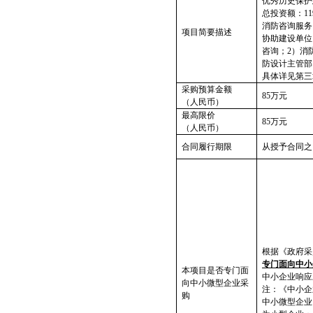
优秀历史保护
总投资额：11
消防咨询服务
项目简要描述
协助建设单位
咨询；2）消
防设计主管部
具体详见第三
采购预算金额
85
万元
（人民币）
最高限价
85
万元
（人民币）
合同履行期限
从授予合同之
根据《政府采
专门面向中小
本项目是否专门面
中小企业响应
向中小微型企业采
注：《中小企
购
中小微型企业