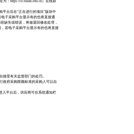
cz.fudan.edu.cn）在线获
购平台后在“正在进行的项目”版块中
若电子采购平台显示有的也将直接通
内容缺失或错误，将做退回修改处理，
程，若电子采购平台显示有的也将直接
自接受有关监督部门的处罚。
行政府采购限额标准的采购人可以自
操作，进入平台后，供应商可在系统通知栏