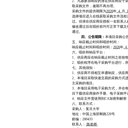
2
、凡愿参加响应的潜在供应商应于采购文件
取采购文件，逾期不再办理。
采购文件的提供期限为
2026
年
4
月
选择项目进入在线获取采购文件流程
过。但潜在供应商应授权一名联系人
修改通过后在唱价前均可正常下载文
通过。
四、公告期限：
本项目采购公
五、响应截止时间和唱价时间：
响应截止时间和唱价时间：
2026
年
六、唱价和响应平台：
1
、供应商应在响应截止时间之前按
2
、唱价程序在电子采购平台进行，
七、其他须知：
1
、供应商不得相互串通响应，供应
2
、本项目采取快速交易的采购方式
主采购的项目。
3
、本项目采用电子采购方式，并在电子采购
目下载供应商操作手册。电子采购平台技术
4
、响应文件需使用到CA加密和解密
八、联系方式：
采购人：复旦大学
地址：中国上海邯郸路220号
邮编：200433
联系人：
陈老师