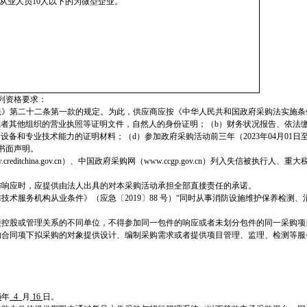
从业人员10人以下的为微型企业。
列资格要求：
法》第二十二条第一款的规定。为此，供应商应按《中华人民共和国政府采购法实施条
或者其他组织的营业执照等证明文件，自然人的身份证明；（b）财务状况报告、依法
备和专业技术能力的证明材料；（d）参加政府采购活动前三年（2023年04月01日至
书面声明。
reditchina.gov.cn）、中国政府采购网（www.ccgp.gov.cn）列入失信被执
与响应时，应提供由法人出具的对本采购活动承担全部直接责任的承诺。
技术服务机构从业条件》（应急〔2019〕88 号）“同时从事消防设施维护保养检测
。
接控股或管理关系的不同单位，不得参加同一包件的响应或者未划分包件的同一采购项
购合同项下拟采购的对象提供设计、编制采购需求或者提供项目管理、监理、检测等服
。
6
年
4
月
16
日。