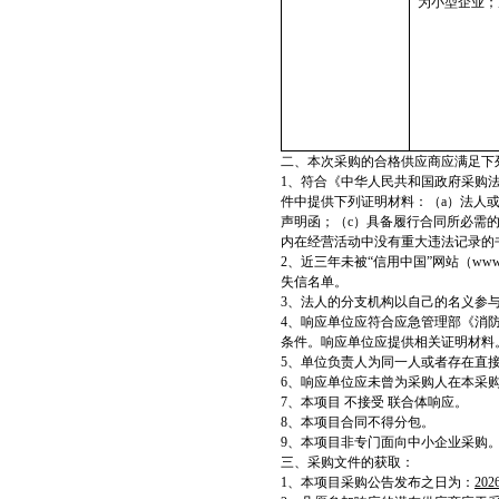
为小型企业；
二、本次采购的合格供应商应满足下
1
、符合《中华人民共和国政府采购
件中提供下列证明材料：（a）法人
声明函；（c）具备履行合同所必需的设
内在经营活动中没有重大违法记录的
2
、近三年未被“信用中国”网站（www.c
失信名单。
3
、法人的分支机构以自己的名义参
4
、响应单位应符合应急管理部《消防
条件。响应单位应提供相关证明材料
5
、单位负责人为同一人或者存在直
6
、响应单位应未曾为采购人在本采
7
、本项目 不接受 联合体响应。
8
、本项目合同不得分包。
9
、本项目非专门面向中小企业采购
三、采购文件的获取：
1
、本项目采购公告发布之日为：
202