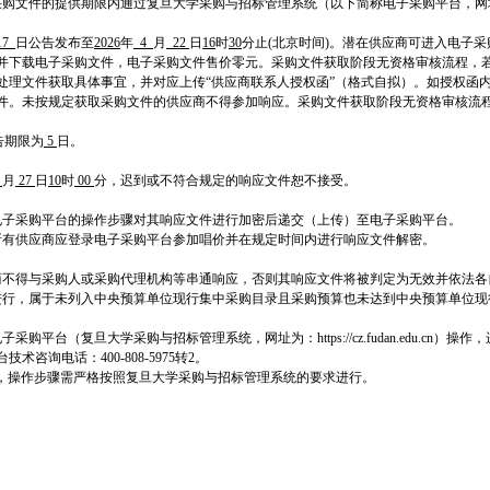
的提供期限内通过复旦大学采购与招标管理系统（以下简称电子采购平台，网址为：https://
17
日公告发布至
2026
年
4
月
22
日
16
时
30
分止(北京时间)。潜在供应商可进入电子采
并下载电子采购文件，电子采购文件售价零元。采购文件获取阶段无资格审核流程，
处理文件获取具体事宜，并对应上传“供应商联系人授权函”（格式自拟）。如授权函
件。未按规定获取采购文件的供应商不得参加响应。采购文件获取阶段无资格审核流
告期限为
5
日。
4
月
27
日
10
时
00
分，迟到或不符合规定的响应文件恕不接受。
电子采购平台的操作步骤对其响应文件进行加密后递交（上传）至电子采购平台。
所有供应商应登录电子采购平台参加唱价并在规定时间内进行响应文件解密。
商不得与采购人或采购代理机构等串通响应，否则其响应文件将被判定为无效并依法各
进行，属于未列入中央预算单位现行集中采购目录且采购预算也未达到中央预算单位现
平台（复旦大学采购与招标管理系统，网址为：https://cz.fudan.edu.cn）
咨询电话：400-808-5975转2。
，操作步骤需严格按照复旦大学采购与招标管理系统的要求进行。