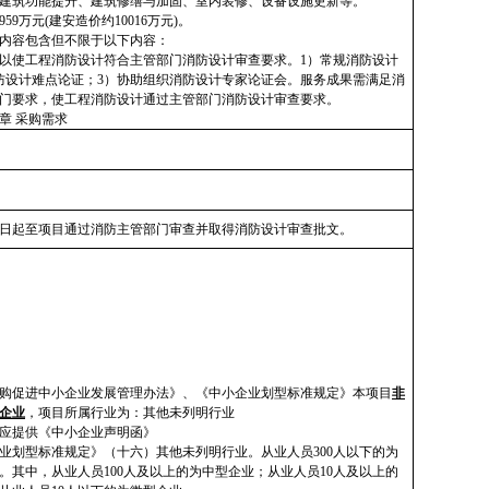
建筑功能提升、建筑修缮与加固、室内装修、设备设施更新等。
959万元(建安造价约10016万元)。
内容包含但不限于以下内容：
以使工程消防设计符合主管部门消防设计审查要求。1）常规消防设计
防设计难点论证；3）协助组织消防设计专家论证会。服务成果需满足消
门要求，使工程消防设计通过主管部门消防设计审查要求。
章 采购需求
日起至项目通过消防主管部门审查并取得消防设计审查批文。
购促进中小企业发展管理办法》、《中小企业划型标准规定》本项目
非
企业
，项目所属行业为：其他未列明行业
应提供《中小企业声明函》
业划型标准规定》（十六）其他未列明行业。从业人员300人以下的为
。其中，从业人员100人及以上的为中型企业；从业人员10人及以上的