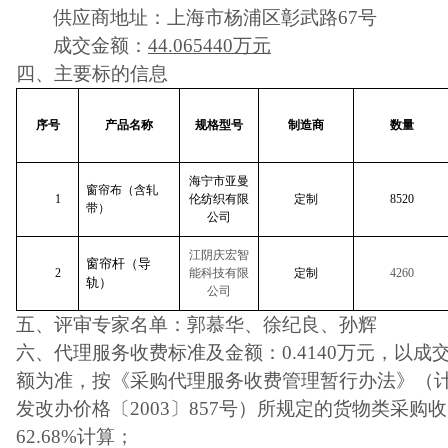
供应商地址：上海市杨浦区彰武路67号
成交金额：
44.065440万元
四、主要标的信息
序号
产品名称
规格型号
制造商
数量
海宁市亚曼
窗帘布（含轧
1
伦纺织有限
定制
8520
带）
公司
江阴庆宏智
窗帘杆（导
2
能科技有限
定制
4260
轨）
公司
五、评审专家名单：
郭慕华、徐纪良、孙辉
六、代理服务收费标准及金额：
0.4140
万元，以成
额为准，按《采购代理服务收费管理暂行办法》（计价格
发改办价格〔2003〕857号）所规定的货物类采购
62.68%计算；