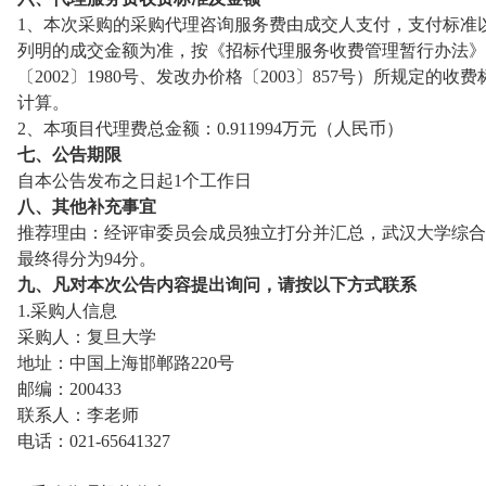
1、本次采购的采购代理咨询服务费由成交人支付，支付标准
列明的成交金额为准，按《招标代理服务收费管理暂行办法》
〔2002〕1980号、发改办价格〔2003〕857号）所规定的收费标
计算
。
2、本项目代理费总金额：
0.
911994
万元（人民币）
七、公告期限
自本公告发布之日起
1
个工作日
八、其他补充事宜
推荐理由：经评审委员会成员独立打分并汇总，
武汉大学
综合
最终得分为
94
分。
九、凡对本次公告内容提出询问，请按以下方式联系
1.
采购人信息
采购人：复旦大学
地址：中国上海邯郸路
220号
邮编：
200433
联系人：李老师
电话：
021-65641327