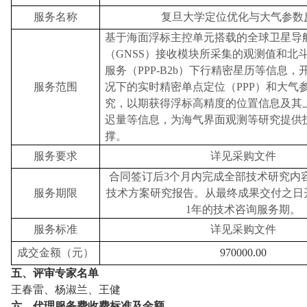
服务名称
复旦大学定位优化与大气参数
基于海面浮标主控单元搭载的全球卫星导
（
GNSS
）接收模块所采集的观测值和北
服务（
PPP-B2b
）下行精密星历等信息，
服务范围
况下的实时精密单点定位（
PPP
）和大气
究，以期获得浮标高精度的位置信息及其
迟量等信息，为海气界面观测等研究提供
撑。
服务要求
详见采购文件
合同签订后
3
个月内完成全部技术研究内
服务期限
技术方案研究报告。从最终成果交付之日
1
年的技术咨询服务期。
服务标准
详见采购文件
成交金额（元）
970000.00
五、评审专家名单
王春雷、杨淑兰、王健
六、代理服务费收费标准及金额