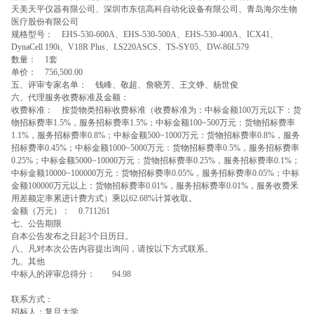
天美天平仪器有限公司、深圳市东信高科自动化设备有限公司、青岛海尔生物
医疗股份有限公司
规格型号：
EHS-530-600A、EHS-530-500A、EHS-530-400A、ICX41、
DynaCell 190i、V18R Plus、LS220ASCS、TS-SY05、DW-86L579
数量：
1套
单价：
756,500.00
五、评审专家名单：
钱峰、敬超、詹晓芳、王文铮、杨世俊
六、代理服务收费标准及金额：
收费标准：
按货物类招标收费标准（收费标准为：中标金额100万元以下：货
物招标费率1.5%，服务招标费率1.5%；中标金额100~500万元：货物招标费率
1.1%，服务招标费率0.8%；中标金额500~1000万元：货物招标费率0.8%，服务
招标费率0.45%；中标金额1000~5000万元：货物招标费率0.5%，服务招标费率
0.25%；中标金额5000~10000万元：货物招标费率0.25%，服务招标费率0.1%；
中标金额10000~100000万元：货物招标费率0.05%，服务招标费率0.05%；中标
金额100000万元以上：货物招标费率0.01%，服务招标费率0.01%，服务收费釆
用差额定率累进计费方式）乘以62.68%计算收取。
金额（万元）：
0.711261
七、公告期限
自本公告发布之日起3个日历日。
八、凡对本次公告内容提出询问，请按以下方式联系。
九、其他
中标人的评审总得分：
94.98
联系方式：
招标人：复旦大学