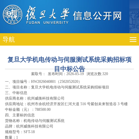
导航
复旦大学机电传动与伺服测试系统采购招标项
目中标公告
索取号： 发布时间：2026-05-19 浏览次数:
320
一、项目编号：
HW2026040801（2502052020）
二、项目名称：
复旦大学机电传动与伺服测试系统采购招标项目
三、中标信息
供应商名称：
杭州威衡科技有限公司
供应商地址：
杭州市余杭经济开发区仁河大道 516 号紫创未来智造谷 3 号楼
中标金额（元）：
788500.00
四、主要标的信息
货物名称：
机电传动与伺服测试系统
品牌：
杭州威衡科技有限公司
规格型号：
SFT-18
数量：
1