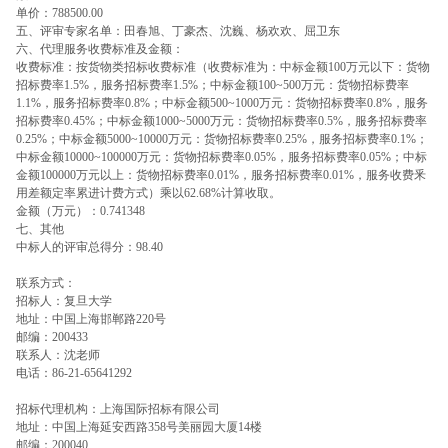
单价：
788500.00
五、评审专家名单：
田春旭、丁豪杰、沈巍、杨欢欢、屈卫东
六、代理服务收费标准及金额：
收费标准：
按货物类招标收费标准（收费标准为：中标金额100万元以下：货物
招标费率1.5%，服务招标费率1.5%；中标金额100~500万元：货物招标费率
1.1%，服务招标费率0.8%；中标金额500~1000万元：货物招标费率0.8%，服务
招标费率0.45%；中标金额1000~5000万元：货物招标费率0.5%，服务招标费率
0.25%；中标金额5000~10000万元：货物招标费率0.25%，服务招标费率0.1%；
中标金额10000~100000万元：货物招标费率0.05%，服务招标费率0.05%；中标
金额100000万元以上：货物招标费率0.01%，服务招标费率0.01%，服务收费釆
用差额定率累进计费方式）乘以62.68%计算收取。
金额（万元）：
0.741348
七、其他
中标人的评审总得分：
98.40
联系方式：
招标人：复旦大学
地址：中国上海邯郸路
220
号
邮编：
200433
联系人：沈老师
电话：
86-21-65641292
招标代理机构：上海国际招标有限公司
地址：中国上海延安西路
358
号美丽园大厦
14
楼
邮编：
200040