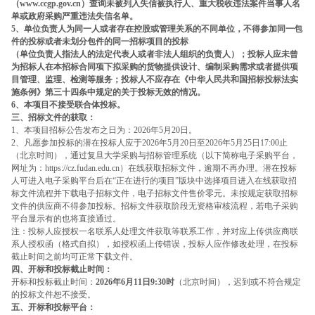
（
www.ccgp.gov.cn
）查询未被
列入失信被执行人、重大税收违法案件当事人名
单或政府采购严重违法失信名单。
5
、单位负责人为同一人或者存在控股或管理关系的不同单位，不得参加同一包
件的投标或者未划分包件的同一招标项目的投标
（单位负责人指法人的法定代表人或者非法人组织的负责人）；投标人应未曾
为招标人在本招标合同项下拟采购的货物提供设计、编制采购需求或者提供项
目管理、监理、检测等服务；投标人不应存在《中华人民共和国招标投标法实
施条例》第三十四条中规定的关于投标无效的情况。
6
、本项目不接受联合体投标。
三、招标文件的获取：
1
、本项目招标公告发布之日为：
2026
年
5
月
20
日。
2
、凡愿参加投标的潜在投标人应于
2026
年
5
月
20
日至
2026
年
5
月
25
日
17:00
止
（北京时间），通过复旦大学采购与招标管理系统（以下简称电子采购平台，
网址为：
https://cz.fudan.edu.cn
）在线获取招标文件，逾期不再办理。潜在投标
人可进入电子采购平台后在
“
正在进行的项目
”
版块中选择项目进入在线获取招
标文件流程并下载电子招标文件，电子招标文件售价零元。未按规定获取招标
文件的供应商不得参加投标。招标文件获取阶段无资格审核流程，若电子采购
平台显示有的也将直接通过。
注：投标人应授权一名联系人处理文件获取等联系工作，并对应上传供应商联
系人授权函（格式自拟），如授权函上传错误，投标人应作修改处理，在投标
截止时间之前均可正常下载文件。
四、开标和投标截止时间：
开标和投标截止时间：
2026
年
6
月
11
日
9:30
时
（北京时间），迟到或不符合规定
的投标文件恕不接受。
五、开标和投标平台：