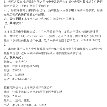
1
、投标人应在投标截止时间之前按电子采购平台的操作步骤对其投标文件进行
加密后递交（上传）至电子采购平台。
2
、开标程序在电子采购平台进行，所有投标人应登录电子采购平台参加开标并
在规定时间内进行投标文件解密。
六、公告期限：
本项目招标公告的公告期限为
5
个日历日。
七、其他须知：
1
、
本项目采用电子招标方式，并在电子采购平台（复旦大学采购与招标管理系
统，网址为：
https://cz.fudan.edu.cn
）操作，进入平台后，供应商可在系统通知
栏目下载供应商投标操作手册。电子采购平台技术咨询电话：
400-808-5975
转
2
。
2
、本项目属于未列入中央预算单位现行集中采购目录且采购预算也未达到中央
预算单位现行政府采购限额标准的采购人可以自主采购的项目。
八、联系方式：
招标人：复旦大学
地址：中国上海邯郸路
220
号
邮编：
200433
联系人：沈老师
电话：
86-21-65641292
招标代理机构：上海国际招标有限公司
地址：中国上海延安西路
358
号美丽园大厦
14
楼
邮编：
200040
联系人：洪伟、王晓
电话：
86-21-32173618
、
32173692