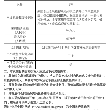
数量
1
套
采购低压低氧模拟舱眼部表型及呼出气体监测系
统，包括眼底照相模块、眼压测量模块、一氧化氮
用途和主要规格参数
检测模块。主要应用于高原环境适应机制探索、低
压低氧相关疾病病理研究等领域。
采购预算金额
67
万元
（人民币）
最高限价
67
万元
（人民币）
合同履行期限
合同签订后
90
个日历日内交货并完成安装调试
中小微型企业划分标
工业
准所属行业
本项目是否专门面向
是
中小微型企业采购
二、本次招标的合格投标人应满足下列资格要求：
1
、具有独立承担民事责任的能力。法人的分支机构以自己的名义参与投标时，
应提供由法人出具的对本投标活动承担全部直接责任的承诺。
2
、具有良好的商业信誉和健全的财务会计制度，有依法缴纳税收和社会保障资
金的良好记录。
3
、具有履行合同所必需的设备和专业技术能力。
4
、参加采购活动前三年（
2023
年
5
月
1
日至今，以下简称
“
近三年
”
或
“
前三年
”
）
内，在经营活动中没有重大违法记录，
通过
“
信用中国
”
网站（
www.creditchina.gov.cn
）和中国政府采购网