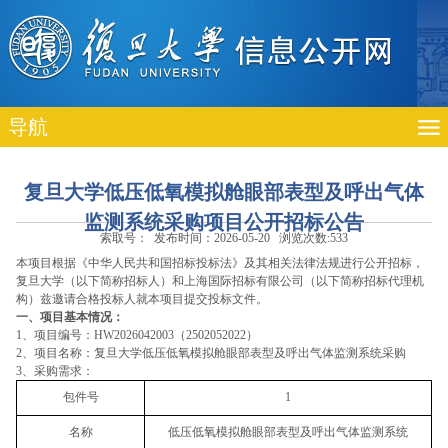
导航
复旦大学低压低氧模拟舱眼部表型及呼出气体
监测系统采购项目公开招标公告
索取号： 发布时间：2026-05-20 浏览次数:
533
本项目根据《中华人民共和国招标投标法》及其相关法律法规进行公开招标，
复旦大学（以下简称招标人）和上海国际招标有限公司（以下简称招标代理机
构）兹邀请合格投标人就本项目提交投标文件。
一、项目基本情况：
1
、项目编号：
HW2026042003
（
2502052022
）
2
、项目名称：复旦大学低压低氧模拟舱眼部表型及呼出气体监测系统采购
3
、采购需求：
包件号
1
名称
低压低氧模拟舱眼部表型及呼出气体监测系统