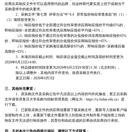
应商在其响应文件中可以选用替代的品牌，但这种替代要实质上优于或相当于
采购需求中的相关要求。
2
、采购文件“第七章
评审办法”中“4.4 异常低价响应审查条款”的（1）-
（3）项情形变更为：
（1）响应报价低于全部通过符合性审查供应商响应报价平均值65%的，
即响应报价<全部通过符合性审查供应商响应报价平均值×65%；
（2）响应报价低于通过符合性审查的次低报价供应商投标响应报价65%
的，即响应报价<通过符合性审查的次低报价供应商响应报价×65%；
（3）响应报价低于采购项目最高限价65%的，即响应报价<采购项目最
高限价×65%；
3
、本项目响应截止时间、响应保证金递交截止时间及唱价时间变更为
2026年6月22日14:00。
4
、样品接收时间段变更为2026年6月22日9:00至11:30（北京时间）。
除以上调整外，其他内容不作变动，按原采购文件执行。
更正日期：2026年6月5日
三、其他补充事宜：
1
、原采购文件及采购公告中凡涉及以上内容的均作此修改，更正后采购
文件请登录复旦大学采购与招标管理系统（网址为：https://cz.fudan.edu.cn）进
行下载。
2
、已获取采购文件的供应商须重新下载采购文件，重新导入投标客户端
加密制作并上传，未重新下载文件重新导入到投标文件制作客户端加密上传的
响应文件无法进行响应操作，其责任和由此造成的后果由供应商自行承担。
四、凡对本次公告内容提出询问，请按以下方式联系：