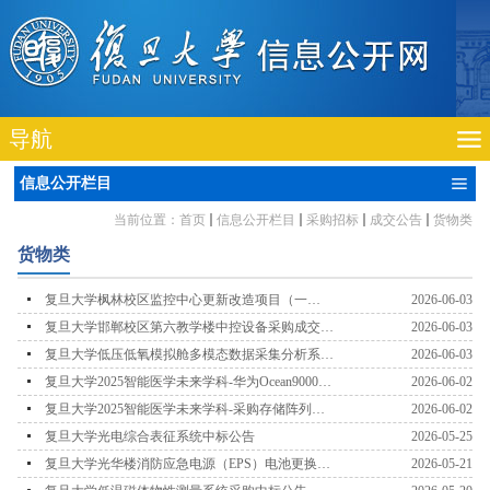
导航
信息公开栏目
当前位置：
首页
信息公开栏目
采购招标
成交公告
货物类
货物类
复旦大学枫林校区监控中心更新改造项目（一
2026-06-03
期）-监控相关设备采购中标公告
复旦大学邯郸校区第六教学楼中控设备采购成交公
2026-06-03
告
复旦大学低压低氧模拟舱多模态数据采集分析系统
2026-06-03
中标候选人公示
复旦大学2025智能医学未来学科-华为Ocean9000系
2026-06-02
统升级科研急需采购成交结果公告
复旦大学2025智能医学未来学科-采购存储阵列设
2026-06-02
备（集中式存储扩容）科研急需采购成交结果公告
复旦大学光电综合表征系统中标公告
2026-05-25
复旦大学光华楼消防应急电源（EPS）电池更换快
2026-05-21