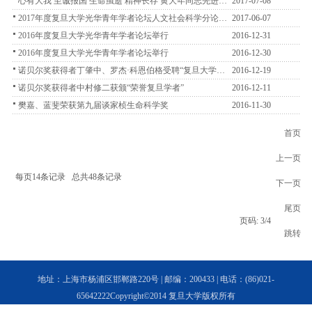
节主题座谈会召开
心有大我 至诚报国 生命虽逝 精神长存 黄大年同志先进事
2017-07-08
迹感动复旦师生
2017年度复旦大学光华青年学者论坛人文社会科学分论坛
2017-06-07
举行
2016年度复旦大学光华青年学者论坛举行
2016-12-31
2016年度复旦大学光华青年学者论坛举行
2016-12-30
诺贝尔奖获得者丁肇中、罗杰·科恩伯格受聘“复旦大学荣
2016-12-19
誉教授”
诺贝尔奖获得者中村修二获颁“荣誉复旦学者”
2016-12-11
樊嘉、蓝斐荣获第九届谈家桢生命科学奖
2016-11-30
首页
上一页
每页14条记录 总共48条记录
下一页
尾页
页码: 3/4
跳转
地址：上海市杨浦区邯郸路220号 | 邮编：200433 | 电话：(86)021-
65642222Copyright©2014 复旦大学版权所有