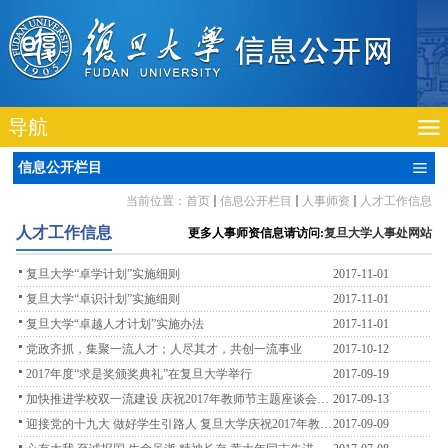
导航
信息公开栏目
当前位置：
首页
信息公开栏目
人事师资
人才工作信息
人才工作信息
更多人事师资信息请访问:
复旦大学人事处网站
复旦大学“卓学计划”实施细则
2017-11-01
复旦大学“卓识计划”实施细则
2017-11-01
复旦大学“卓越人才计划”实施办法
2017-11-01
党政齐抓，集聚一流人才；人尽其才，共创一流事业
2017-10-12
2017年度“求是奖颁奖典礼”在复旦大学举行
2017-09-19
加快推进学校双一流建设 庆祝2017年教师节主题座谈会召
2017-09-13
开
迎接党的十九大 做好学生引路人 复旦大学庆祝2017年教师
2017-09-09