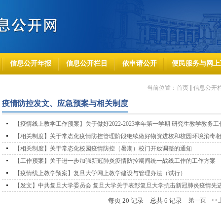
信息公开年报
信息公开栏目
依申请公开
便民服务与网上
当前位置：
首页
信息公开
疫情防控发文、应急预案与相关制度
【疫情线上教学工作预案】关于做好2022-2023学年第一学期 研究生教学教务
【相关制度】关于常态化疫情防控管理阶段继续做好物资进校和校园环境消毒
【相关制度】关于常态化校园疫情防控（暑期）校门开放调整的通知
【工作预案】关于进一步加强新冠肺炎疫情防控期间统一战线工作的工作方案
【疫情线上教学预案】复旦大学网上教学建设与管理办法（试行）
【发文】中共复旦大学委员会 复旦大学关于表彰复旦大学抗击新冠肺
每页
20
记录
总共
6
记录
第一页
<<