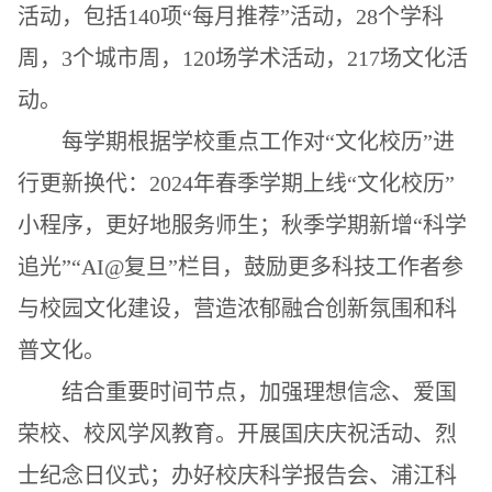
活动，包括
140
项“每月推荐”活动，
28
个学科
周，
3
个城市周，
120
场学术活动，
217
场文化活
动。
每学期根据学校重点工作对“
文化校历
”
进
行更新换代：
2024
年
春季学期
上线
“
文化校历”
小程序
，
更好地服务师生
；秋季学期
新增“科学
追光”“
AI@
复旦”栏目，
鼓励更多科技工作者参
与校园文化建设，营造浓郁融合创新氛围和科
普文化。
结合重要时间节点，加强理想信念、爱国
荣校、校风学风教育
。
开展国庆庆祝活动、烈
士纪念日仪式；
办好校庆科学报告会、浦江科