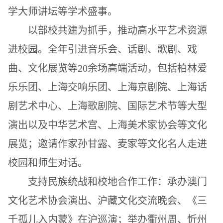
学大师讲坛等学术盛事
。
以部校共建为抓手，推动高水平艺术资源
进校园。全年引进
音乐会、话剧、歌剧
、戏
曲、文化展览等
20
余
场
高端
活动，
包括柏林爱
乐乐团、上海交响乐团、
上海京剧院、上海话
剧艺术中心、上海歌剧院
、
国际艺术节等大型
演出以及中华艺术宫、
上海美术家协会
等文化
展览
；邀请作家孙甘露、
麦家
等文化名人走进
校园和师生对话
。
支持民族统战和校地合作工作
：
承办澳门
文化艺术协会
演出
、沪藏文化交流晚会、《三
千孤儿入内蒙》在沪巡演
；
举办
衢州周、忻州