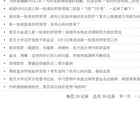
为何要佩戴N95口罩？为何需要继续做好核酸、抗原自检？准封闭管理第二阶
校园6月6日进入新一轮准封闭管理第二阶段！“3变”“3不变”，一起来了解下！
面对新一轮准封闭管理，师生们应如何做好安全防护？复旦上医教授王伟炳为
新一轮校园准封闭管理，你关心的问答来了
复旦今起进入新一轮准封闭管理！校领导实地走访调研四大校区情况
复旦大学召开党政干部会议，6月1日将启动新一轮准封闭管理工作
校庆致辞：能团结，乐服务，肯牺牲，在大战大考中踔厉奋发
返乡、用餐，这些同学们关心的问题，学校持续调研不断优化
疫情防控，警惕这些破防点｜警示案例
离校返乡学校如何安排？有车送吗？你关心的问题，都在这里
复旦大学召开分党委书记会，学习贯彻中央政治局常委会会议精神，再部署再
扫码溯源精准防控，复旦四大校区使用“场所码”
每页
20
记录
总共
39
记录
第一页
<<