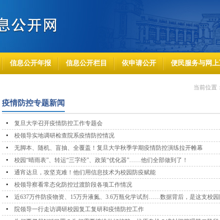
信息公开年报
信息公开栏目
依申请公开
便民服务与网上
当前位置
疫情防控专题新闻
复旦大学召开疫情防控工作专题会
校领导实地调研检查院系疫情防控情况
无脚本、随机、盲抽、全覆盖！复旦大学秋季学期疫情防控演练拉开帷幕
校园“晴雨表”、转运“三字经”、政策“优化器”……他们全部做到了！
通宵达旦，攻坚克难！他们用信息技术为校园防疫赋能
校领导察看常态化防控过渡阶段各项工作情况
近637万件防疫物资、15万升液氮、3.6万瓶化学试剂……数据背后，是这支校
院领导一行走访调研校园复工复研和疫情防控工作