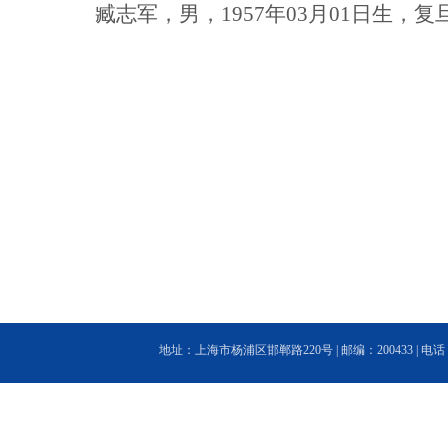
臧志军，男，
1957
年
03
月
01
日生，复
地址：上海市杨浦区邯郸路220号 | 邮编：200433 | 电话：(86