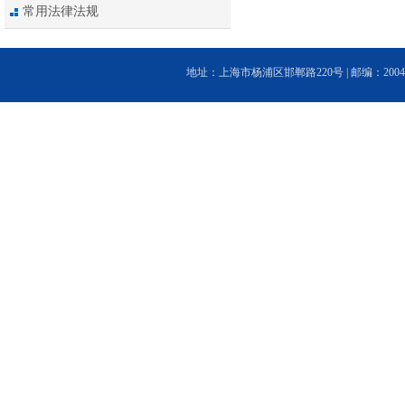
常用法律法规
地址：上海市杨浦区邯郸路220号 | 邮编：200433 | 