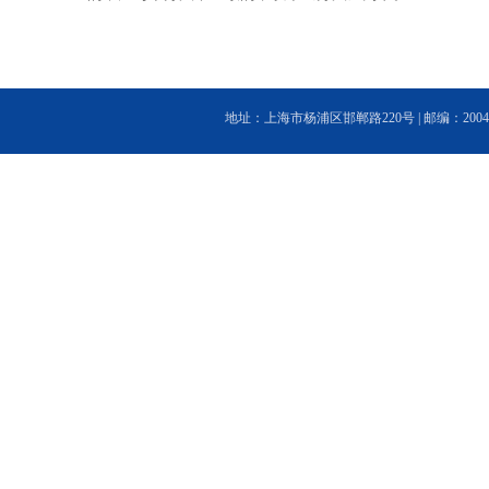
地址：上海市杨浦区邯郸路220号 | 邮编：200433 | 