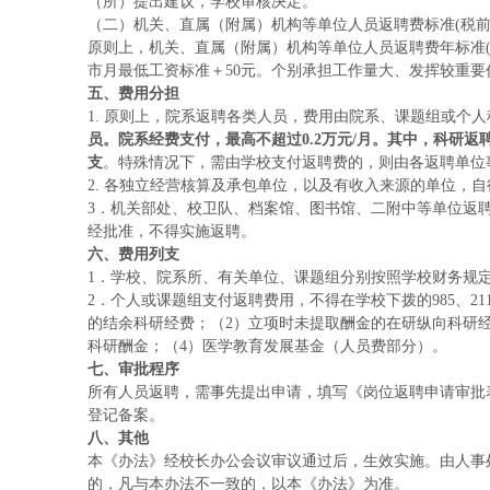
（所）提出建议，学校审核决定。
（二）机关、直属（附属）机构等单位人员返聘费标准
(税前
原则上，机关、直属（附属）机构等单位人员返聘费年标准
市月最低工资标准＋50元。个别承担工作量大、发挥较重
五、费用分担
1. 原则上，院系返聘各类人员，费用由院系、课题组或个
员。院系经费支付，最高不超过
0.2万元/月。其中，科
支
。特殊情况下，需由学校支付返聘费的，则由各返聘单位
2. 各独立经营核算及承包单位，以及有收入来源的单位，
3．机关部处、校卫队、档案馆、图书馆、二附中等单位返
经批准，不得实施返聘。
六、费用列支
1．学校、院系所、有关单位、课题组分别按照学校财务规
2．个人或课题组支付返聘费用，不得在学校下拨的
985、
的结余科研经费；（2）立项时未提取酬金的在研纵向科研
科研酬金；（4）医学教育发展基金（人员费部分）。
七、审批程序
所有人员返聘，需事先提出申请，填写《岗位返聘申请审批
登记备案。
八、其他
本《办法》经校长办公会议审议通过后，生效实施。由人事
的，凡与本办法不一致的，以本《办法》为准。