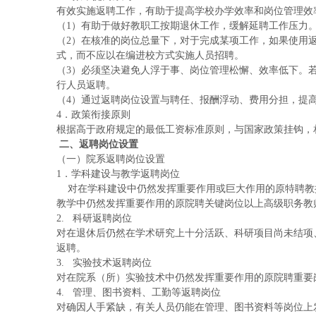
有效实施返聘工作，有助于提高学校办学效率和岗位管理效
（
1）有助于做好教职工按期退休工作，缓解延聘工作压力
（
2）在核准的岗位总量下，对于完成某项工作，如果使用
式，而不应以在编进校方式实施人员招聘。
（
3）必须坚决避免人浮于事、岗位管理松懈、效率低下。
行人员返聘。
（
4）通过返聘岗位设置与聘任、报酬浮动、费用分担，提
4．政策衔接原则
根据高于政府规定的最低工资标准原则，与国家政策挂钩，
二、返聘岗位设置
（一）院系返聘岗位设置
1．学科建设与教学返聘岗位
对在学科建设中仍然发挥重要作用或巨大作用的原特聘教
教学中仍然发挥重要作用的原院聘关键岗位以上高级职务教
2.
科研返聘岗位
对在退休后仍然在学术研究上十分活跃、科研项目尚未结项
返聘。
3.
实验技术返聘岗位
对在院系（所）实验技术中仍然发挥重要作用的原院聘重要
4.
管理、图书资料、工勤等返聘岗位
对确因人手紧缺，有关人员仍能在管理、图书资料等岗位上