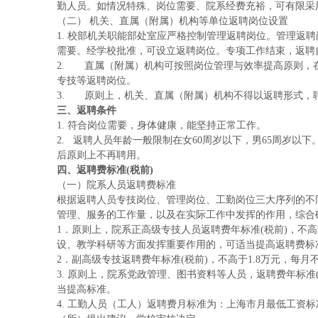
勤人员。如情况特殊、岗位需要、院系经费充裕，可有限采
（二） 机关、直属（附属）机构等单位返聘岗位设置
1. 校部机关职能部处室应严格控制管理返聘岗位。管理返
需要。经学校批准，可设立返聘岗位。专项工作结束，返聘
2.
直属（附属）机构可按照岗位管理与效率提高原则，
专技等返聘岗位。
3.
原则上，机关、直属（附属）机构不得以返聘形式，
三、返聘条件
1. 符合岗位需要，身体健康，能坚持正常工作。
2.
返聘人员年龄一般限制在女
60周岁以下，男65周岁以下
后原则上不再聘用。
四、返聘费标准
(税前)
（一）院系人员返聘费标准
根据返聘人员专技岗位、管理岗位、工勤岗位三大序列的不
管理、服务的工作量，以及在实际工作中发挥的作用，综合
1．原则上，院系正高级专技人员返聘费年标准
(税前)，不
设、教学科研等方面发挥重要作用的，可适当提高返聘费标
2．副高级专技返聘费年标准
(税前)，不高于1.8万元，每月不
3. 原则上，院系党政管理、图书资料等人员，返聘费年标准
当提高标准。
4. 工勤人员（工人）返聘费月标准为：上海市月最低工资标