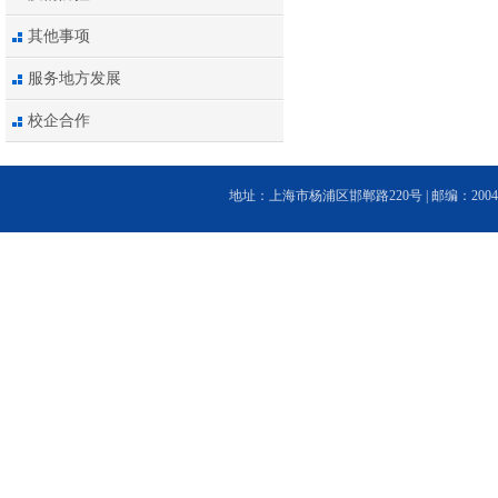
其他事项
服务地方发展
校企合作
地址：上海市杨浦区邯郸路220号 | 邮编：200433 | 