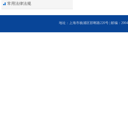
常用法律法规
地址：上海市杨浦区邯郸路220号 | 邮编：200433 | 