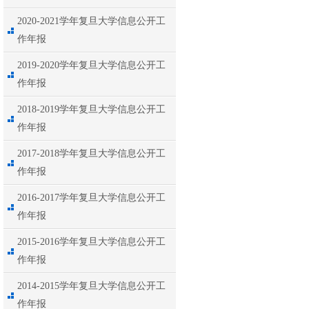
2020-2021学年复旦大学信息公开工
作年报
2019-2020学年复旦大学信息公开工
作年报
2018-2019学年复旦大学信息公开工
作年报
2017-2018学年复旦大学信息公开工
作年报
2016-2017学年复旦大学信息公开工
作年报
2015-2016学年复旦大学信息公开工
作年报
2014-2015学年复旦大学信息公开工
作年报