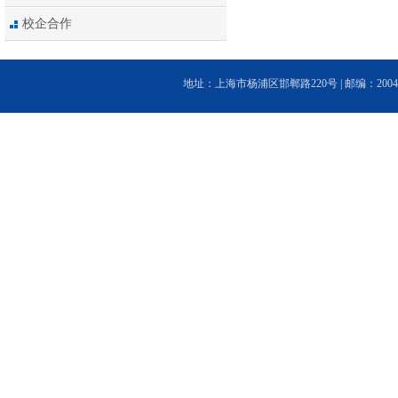
校企合作
地址：上海市杨浦区邯郸路220号 | 邮编：200433 | 