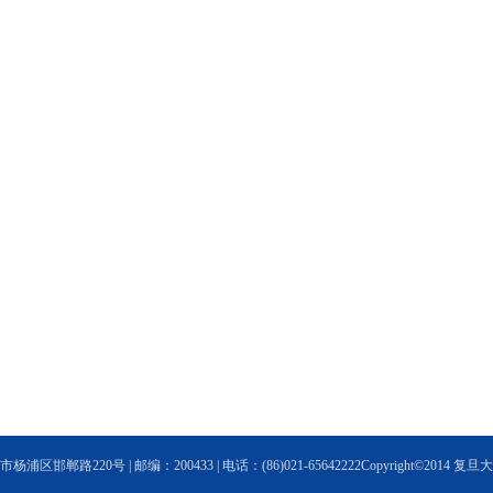
浦区邯郸路220号 | 邮编：200433 | 电话：(86)021-65642222Copyright©2014 