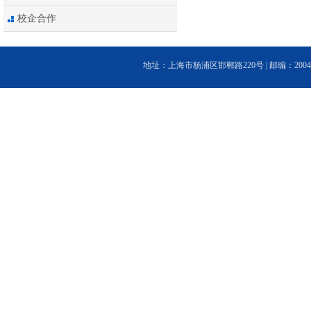
校企合作
地址：上海市杨浦区邯郸路220号 | 邮编：200433 | 