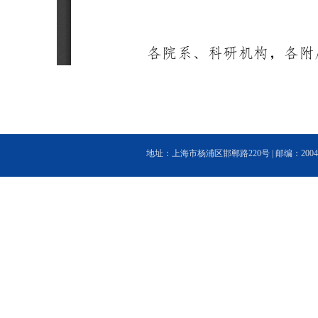
地址：上海市杨浦区邯郸路220号 | 邮编：200433 | 