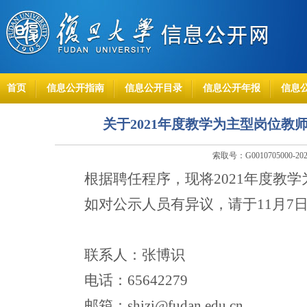
首页
信息公开指南
信息公开目录
信息公开年报
信息
关于2021年度教学为主型岗位
索取号：G0010705000-20
根据聘任程序，现将
2021
年度教学
如对公示人员有异议，请于
11
月
7
联系人：张博识
电
话：
65642279
邮
箱：
shizi@fudan.edu.cn