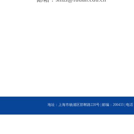
地址：上海市杨浦区邯郸路220号 | 邮编：200433 | 电话：(86