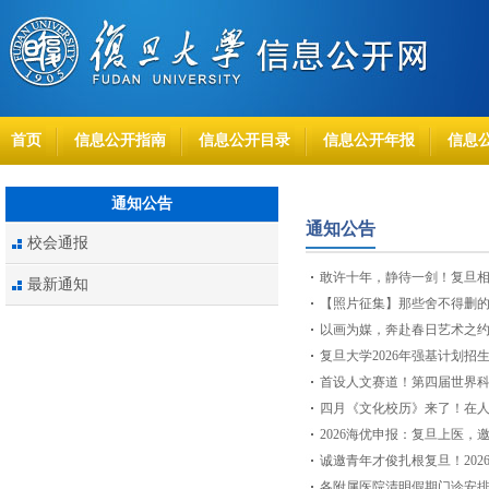
首页
信息公开指南
信息公开目录
信息公开年报
信息
通知公告
通知公告
校会通报
敢许十年，静待一剑！复旦
最新通知
【照片征集】那些舍不得删
以画为媒，奔赴春日艺术之
复旦大学2026年强基计划招
首设人文赛道！第四届世界
四月《文化校历》来了！在
2026海优申报：复旦上医，
诚邀青年才俊扎根复旦！202
各附属医院清明假期门诊安