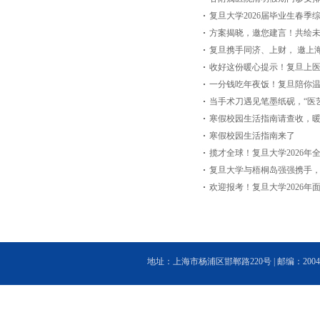
复旦大学2026届毕业生春季
方案揭晓，邀您建言！共绘
复旦携手同济、上财， 邀上
收好这份暖心提示！复旦上
一分钱吃年夜饭！复旦陪你
当手术刀遇见笔墨纸砚，“医
寒假校园生活指南请查收，
寒假校园生活指南来了
揽才全球！复旦大学2026年
复旦大学与梧桐岛强强携手，诚邀
欢迎报考！复旦大学2026
地址：上海市杨浦区邯郸路220号 | 邮编：200433 | 