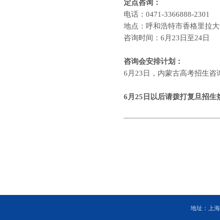
定点咨询：
电话：
0471-3366888-2301
地点：呼和浩特市香格里拉大
咨询时间：
6
月
23
日至
24
日
咨询会安排计划：
6
月
23
日，内蒙古高考招生咨
6
月
25
日以后请拨打复旦招生
地址：上海市杨