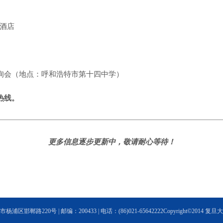
酒店
询会（地点：呼和浩特市第十四中学）
热线。
更多信息逐步更新中，敬请耐心等待！
浦区邯郸路220号 | 邮编：200433 | 电话：(86)021-65642222Copyright©2014 