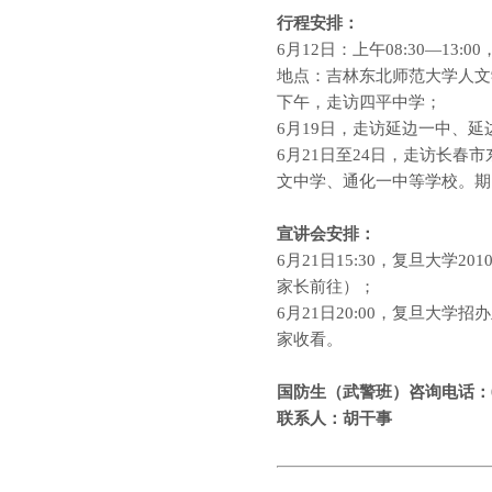
行程安排：
6
月
12
日：上午
08:30
—
13:00
地点：吉林东北师范大学人文
下午，走访四平中学；
6
月
19
日，走访延边一中、延
6
月
21
日至
24
日，走访长春市
文中学、通化一中等学校。期
宣讲会安排：
6
月
21
日
15:30
，复旦大学
201
家长前往）；
6
月
21
日
20:00
，复旦大学招办
家收看。
国防生（武警班）咨询电话：
联系人：胡干事