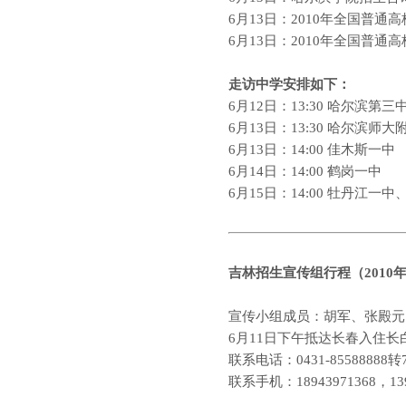
6
月
13
日：
2010
年全国普通高
6
月
13
日：
2010
年全国普通高
走访中学安排如下：
6
月
12
日：
13:30
哈尔滨第三
6
月
13
日：
13:30
哈尔滨师大
6
月
13
日：
14:00
佳木斯一中
6
月
14
日：
14:00
鹤岗一中
6
月
15
日：
14:00
牡丹江一中
吉林
招生宣传组行程（
2010
宣传小组成员：胡军、张殿元
6
月
11
日下午抵达长春入住长
联系电话：
0431-85588888
转
联系手机：
18943971368
，
13