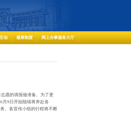
互动
规章制度
网上办事服务大厅
）
考志愿的填报做准备。为了更
从
6
月
9
日开始陆续将奔赴各
服务。各宣传小组的行程将不断