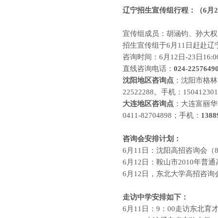
辽宁
招生宣传组行程：（
6
月
2
宣传组成员：胡涵钧、孙大权
招生宣传组于
6
月
11
日赶赴辽
咨询时间：
6
月
12
日
-23
日
16:0
直线咨询电话：
024-2257649
沈阳地区咨询点
：沈阳市格林
22522288
。手机：
150412301
大连地区咨询点
：
大连富丽华
0411-82704898
；手机：
1388
咨询会安排计划：
6
月
11
日：沈阳高招咨询会（
8
6
月
12
日：鞍山市
2010
年普通
6
月
12
日，东北大学高招咨询
走访中学安排如下：
6
月
11
日：
9
：
00
走访东北育