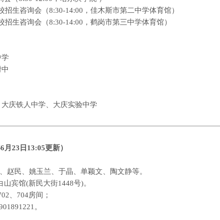
校招生咨询会（
8:30-14:00
，佳木斯市第二中学体育馆）
校招生咨询会（
8:30-14:00
，鹤岗市第三中学体育馆）
中学
附中
、
大庆铁人中学
、
大庆实验中学
年
6
月
23
日
13:05
更新
）
、赵民、姚玉兰、于晶、单颖文、陶文静等。
白山宾馆
(
新民大街
1448
号
)
。
702
、
704
房间；
901891221
。