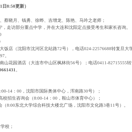
1
日
8:50
更新
）
、蔡晓月、钱勇、徐晔、吉增龙、陈艳、马吟之老师；
宁，走访部分重点中学，并在大连和沈阳定点接受考生和家长咨询。
0
0
大饭店（沈阳市沈河区北站路
72
号），电话
024-22576688
转复旦大
97
。
南山花园酒店（大连市中山区枫林街
56
号）；电话
0411-82715555
转
9661431
。
:00-14
：
00
，沈阳市国际奥体中心，浑南路
30
号）；
高校招生咨询会（
8:00-14
：
00
，鞍山市体育中心）；
会（
8:00
东北大学综合科技大楼北广场，沈阳市文化路
3
巷
11
号）。
才学校；