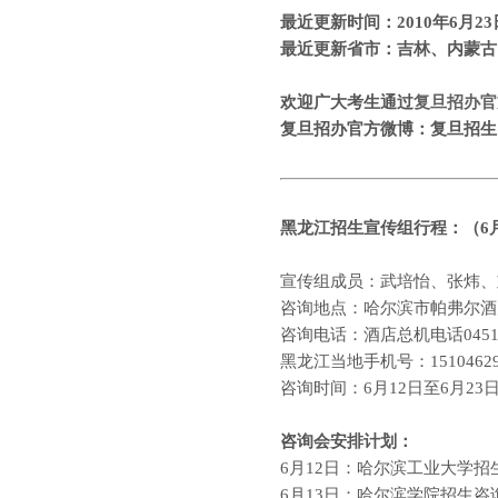
最近更新时间：
2010
年
6
月
23
最近更新省市：吉林、内蒙古
欢迎广大考生通过
复旦招办官
复旦招办官方微博：复旦招
黑龙江
招生宣传组行程：（
6
宣传组成员：武培怡、张炜、
咨询地点：哈尔滨市帕弗尔酒
咨询电话：酒店总机电话
045
黑龙江当地手机号：
1510462
咨询时间：
6
月
12
日至
6
月
23
咨询会安排计划：
6
月
12
日：哈尔滨工业大学招
6
月
13
日：哈尔滨学院招生咨