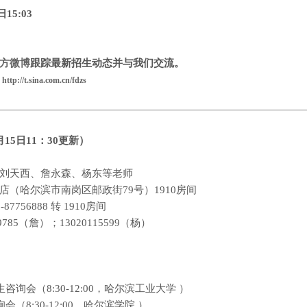
日
15:03
方微博
跟踪最新招生动态并与我们交流。
生
http://t.sina.com.cn/fdzs
月
15
日
11
：
30
更新
）
刘天西、詹永森、杨东等老师
店（哈尔滨市南岗区邮政街
79
号）
1910
房间
1-87756888
转
1910
房间
9785
（詹）；
13020115599
（杨）
日
生咨询会（
8:30-12:00
，哈尔滨工业大学
）
询会（
8:30-12:00
，哈尔滨学院
）