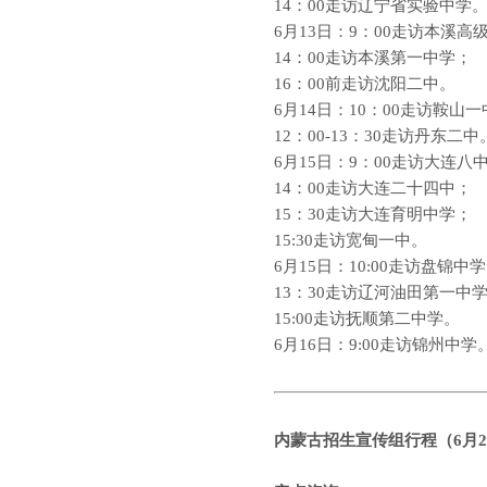
14
：
00
走访辽宁省实验中学
6
月
13
日：
9
：
00
走访本溪高
14
：
00
走访本溪第一中学；
16
：
00
前走访沈阳二中。
6
月
14
日：
10
：
00
走访鞍山一
12
：
00-13
：
30
走访丹东二中
6
月
15
日：
9
：
00
走访大连八
14
：
00
走访大连二十四中；
15
：
30
走访大连育明中学；
15:30
走访宽甸一中。
6
月
15
日：
10:00
走访盘锦中学
13
：
30
走访辽河油田第一中
15:00
走访抚顺第二中学。
6
月
16
日：
9:00
走访锦州中学
内蒙古
招生宣传组行程（
6
月
2