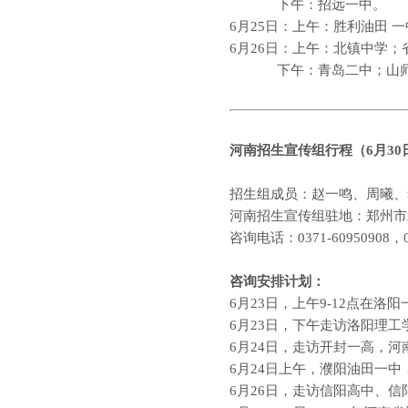
下午：招远一中。
6
月
25
日：上午：胜利油田 一
6
月
26
日：上午：北镇中学；
下午：青岛二中；山
河南
招生宣传组行程（
6
月
30
招生组成员：赵一鸣、周曦、
河南招生宣传组驻地：郑州市
咨询电话：
0371-60950908
，
咨询安排计划：
6
月
23
日，上午
9-12
点在洛阳
6
月
23
日，下午走访洛阳理工
6
月
24
日，走访开封一高，河
6
月
24
日上午，濮阳油田一中
6
月
26
日，走访信阳高中、信