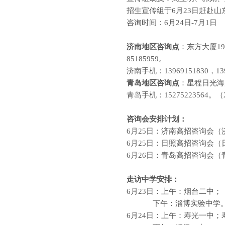
招生宣传组于
6
月
23
日赶赴山
咨询时间：
6
月
24
日
-7
月
1
日
济南地区咨询点
：东方大厦
19
85185959
。
济南手机：
13969151830
，
13
青岛地区咨询点
：星程日光海
青岛手机：
15275223564
。（
咨询会安排计划：
6
月
25
日：济南高招咨询会（
6
月
25
日：日照高招咨询会（
6
月
26
日：青岛高招咨询会（
走访中学安排：
6
月
23
日：上午：烟台二中；
下午：淄博实验中学
6
月
24
日：上午：寿光一中；