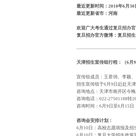
最近更新时间：
2010
年
6
月
30
最近更新省市：河南
欢迎广大考生通过
复旦招办官
复旦招办官方微博：复旦招
天津
招生宣传组行程：（
6
月
9
宣传组成员：王君俏、李颖、
招生宣传组于
6
月
9
日赶赴天津
咨询地点：
天津市南开区今晚
咨询电话：
022-27501188
转
2
咨询时间：
6
月
9
日至
6
月
15
日
咨询会安排计划：
6
月
10
日：高校志愿填报及招
6
月
10
日：复旦大学招生政策