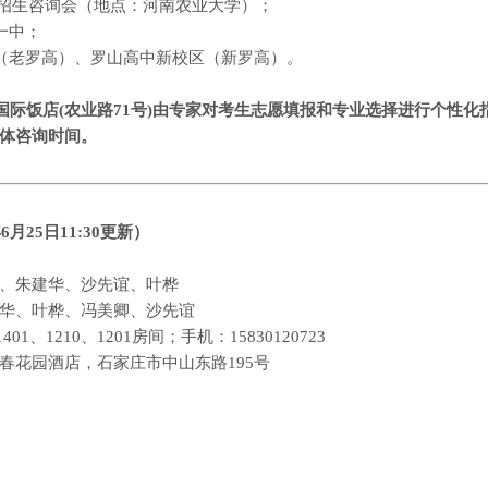
招生咨询会（地点：河南农业大学）；
一中；
（老罗高）、罗山高中新校区（新罗高）。
国际饭店
(
农业路
71
号
)
由专家对考生志愿填报和专业选择进行个性化
体咨询时间。
年
6
月
25
日
11:30
更新
）
、朱建华、沙先谊、叶桦
华、叶桦、冯美卿、沙先谊
1401
、
1210
、
1201
房间；手机：
15830120723
春花园酒店，石家庄市中山东路
195
号
日