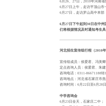
6
月
26
、
27
日，
2010
年河南省
6
月
27
日上午，走访平顶山市
6
月
27
日，走访罗山高中本部
6
月
27
日下午起到
30
日在中州
们将根据情况及时通知考生具
河北
招生宣传组行程（
2010
宣传组成员：侯爱君、冯美卿
定点咨询人员：侯爱君、朱建
咨询电话：
0311-86671188
转
咨询地点：河北省石家庄市燕
咨询时间：
6
月
22
日至
6
月
28
中学咨询会
6
月
23
日
全天，石家庄二中；