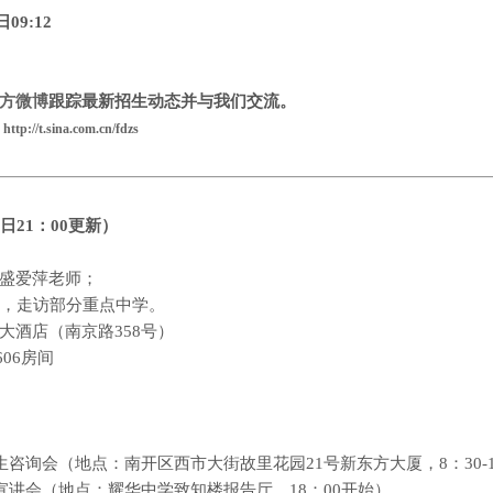
日
09:12
方微博
跟踪最新招生动态并与我们交流。
生
http://t.sina.com.cn/fdzs
日
21
：
00
更新
）
盛爱萍老师；
，走访部分重点中学。
大酒店
（南京路
358
号）
606
房间
生咨询会（地点：南开区西市大街故里花园
21
号新东方大厦，
8
：
30-
宣讲会（地点：耀华中学致知楼报告厅，
18
：
00
开始）