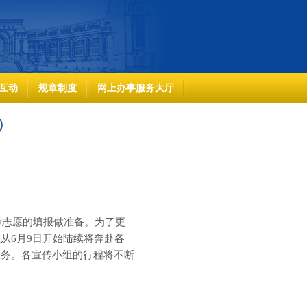
互动
规章制度
网上办事服务大厅
）
考志愿的填报做准备。为了更
组从
6
月
9
日开始陆续将奔赴各
服务。各宣传小组的行程将不断