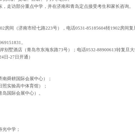
东，走访部分重点中学，并在济南和青岛定点接受考生和家长咨询。
02
房间（济南市经七路
223
号），电话
0531-85185604
转
1902
房间复
969151831
。
岸别墅酒店（青岛市东海东路
73
号）；电话
0532-88900613
转复旦大
24
日
-27
日开通）
济南舜耕国际会展中心）；
日照实验高中体育馆）；
青岛国际会展中心）。
。
寿光中学；