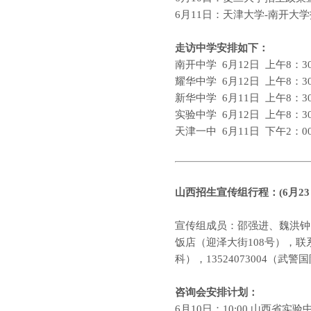
6
月
11
日：天津大学
-
南开大学
走访中学安排如下：
南开中学
6
月12
日
上午
8
：
3
耀华中学
6
月12
日
上午
8
：
3
新华中学
6
月11
日
上午
8
：
3
实验中学
6
月12
日
上午
8
：
3
天津一中
6
月11
日
下午
2
：
0
山西
招生宣传组行程：
(
6
月
23
宣传组成员：邵强进、魏洪钟
饭店
（迎泽大街
108
号），联
科），
13524073004
（武警国
咨询会安排计划：
6
月
10
日：
10:00
山西省实验