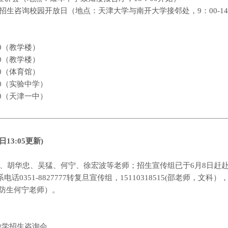
招生咨询校园开放日（地点：天津大学与南开大学接邻处，
9
：
00-14
0
（教学楼）
0
（教学楼）
0
（体育馆）
0
（实验中学）
0
（天津一中）
日
13:05
更新
)
、胡华忠、吴猛、何宁、徐宏波等老师；招生宣传组已于
6
月
8
日赶
系电话
0351-8827777
转复旦宣传组，
15110318515(
邵老师，文科）
防生何宁老师）。
中学招生咨询会