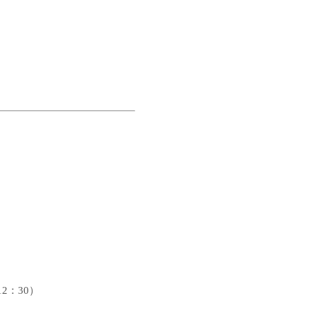
12
：
30
）