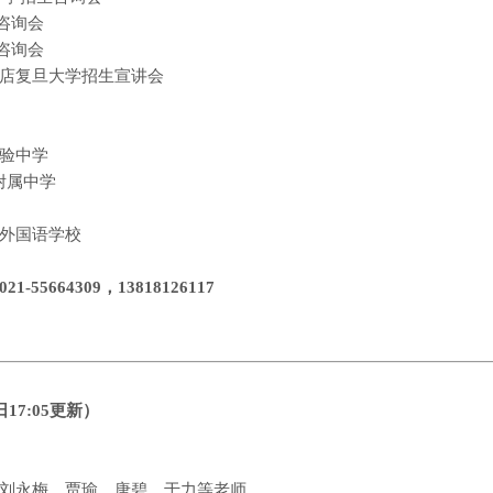
咨询会
咨询会
店复旦大学招生宣讲会
验中学
附属中学
外国语学校
021-55664309
，
13818126117
日
17:05
更新
）
刘永梅、贾瑜、唐碧、于力等老师。