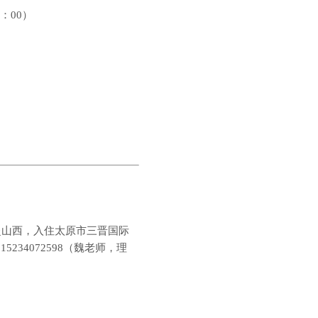
：
00
）
赴山西，入住太原市
三晋国际
，
15234072598
（魏老师，理