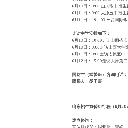
6
月
10
日：
9:00
山大附中招生
6
月
11
日：
9:00
太原五中招生
6
月
11
日：
19
：
00
三晋国际饭
走访中学安排如下：
6
月
10
日：
10:00
走访山西省实
6
月
10
日：
9:00
走访山西大学
6
月
11
日：
9:00
走访太原五中
6
月
12
日：
15:00
走访太原第二
国防生（武警班）咨询电话：
联系人：胡干事
山东
招生宣传组行程（
6
月
26
定点咨询：
宣传组成员：周亚明、郭娟、