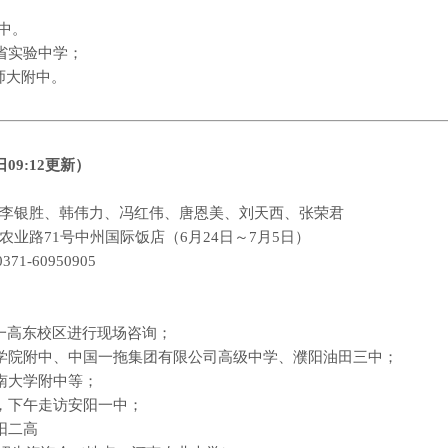
中。
省实验中学；
师大附中。
日
09:12
更新
）
李银胜、韩伟力、冯红伟、唐恩美、刘天西、张荣君
农业路
71
号中州国际饭店（
6
月
24
日～
7
月
5
日）
0371-60950905
一高东校区进行现场咨询；
学院附中、中国一拖集团有限公司高级中学、濮阳油田三中；
南大学附中等；
，下午走访安阳一中；
阳二高