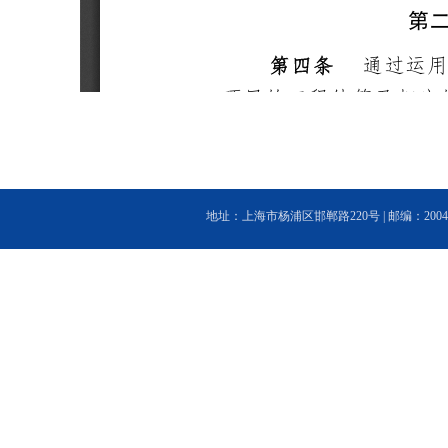
地址：上海市杨浦区邯郸路220号 | 邮编：200433 | 