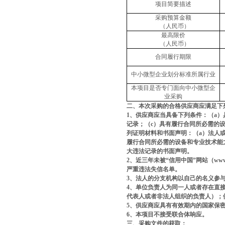
项目简要描述
采购预算金额
（人民币）
最高限价
（人民币）
合同履行期限
中小微型企业划分标准所属行业
本项目是否专门面向中小微型企
业采购
二、本次采购的合格供应商应满足下
1
、供应商应当具备下列条件：（
a
）
记录；（
c
）具有履行合同所必需的
列证明材料和书面声明：（
a
）法人
履行合同所必需的设备和专业技术能
大违法记录的书面声明。
2
、近三年未被
“
信用中国
”
网站（
www.
严重违法失信名单。
3
、法人的分支机构以自己的名义参
4
、单位负责人为同一人或者存在直
代表人或者非法人组织的负责人）；
5
、供应商应具有有效期内的国家保密
6
、本项目不接受联合体响应。
三、采购文件的获取：