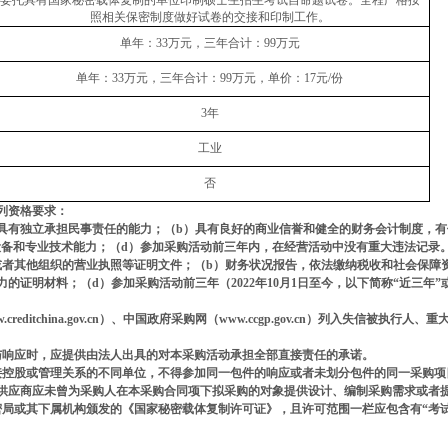
委托具有国家秘密载体复制的单位印制硕士生招生考试自命题试卷。全程严格按
照相关保密制度做好试卷的交接和印制工作。
单年：
33
万元，三年合计：
99
万元
单年：
33
万元，三年合计：
99
万元，单价：
17
元
/
份
3
年
工业
否
列资格要求：
具有独立承担民事责任的能力；（
b
）具有良好的商业信誉和健全的财务会计制度，有
设备和专业技术能力；（
d
）参加采购活动前三年内，在经营活动中没有重大违法记录
或者其他组织的营业执照等证明文件；（
b
）财务状况报告，依法缴纳税收和社会保障
力的证明材料；（
d
）参加采购活动前三年（
2022
年
10
月
1
日至今，以下简称
“
近三年
”
creditchina.gov.cn
）、中国政府采购网（
www.ccgp.gov.cn
）列入失信被执行人、重
与响应时，应提供由法人出具的对本采购活动承担全部直接责任的承诺。
接控股或管理关系的不同单位，不得参加同一包件的响应或者未划分包件的同一采购项
供应商应未曾为采购人在本采购合同项下拟采购的对象提供设计、编制采购需求或者
局或其下属机构颁发的《国家秘密载体复制许可证》，且许可范围一栏应包含有“考试