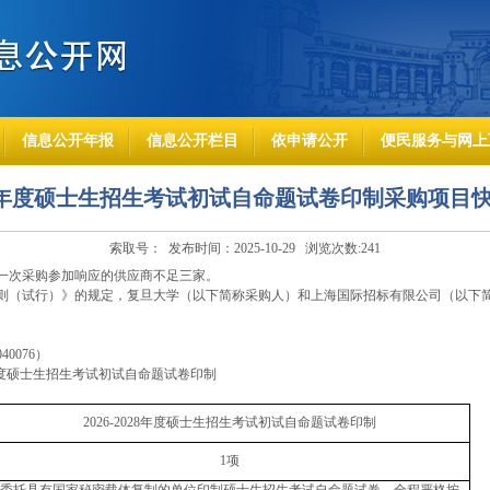
信息公开年报
信息公开栏目
依申请公开
便民服务与网上
028年度硕士生招生考试初试自命题试卷印制采购项目
索取号： 发布时间：2025-10-29 浏览次数:
241
一次采购参加响应的供应商不足三家。
则
（试行）
》的规定，
复旦大学（以下简称采购人）和上海国际招标有限公司（以下
040076
）
度硕士生招生考试初试自命题试卷印制
2026-2028
年度硕士生招生考试初试自命题试卷印制
1
项