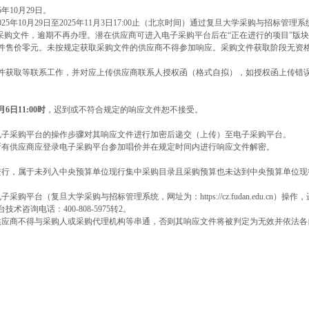
5
年
10
月
29
日。
025
年
10
月
29
日至
2025
年
11
月
3
日
17:00
止（北京时间）通过复旦大学采购与招标管理系
采购文件，逾期不再办理。潜在供应商可进入电子采购平台后在
“
正在进行的项目
”
版块
件售价零元。未按规定获取采购文件的供应商不得参加响应。
采购文件获取阶段无资
件获取等联系工作，并对应上传供应商联系人授权函（格式自拟），如授权函上传错
月
6
日
11:00
时
，迟到或不符合规定的响应文件恕不接受。
电子采购平台的操作步骤对其响应文件进行加密后递交（上传）至电子采购平台。
所有供应商应登录电子采购平台参加唱价并在规定时间内进行响应文件解密。
进行，属于未列入中央预算单位现行集中采购目录且采购预算也未达到中央预算单位现
电子采购平台（复旦大学采购与招标管理系统，网址为：
https://cz.fudan.edu.cn
）操作，
台技术咨询电话：
400-808-5975
转
2
。
供应商不得与采购人或采购代理机构等串通，否则其响应文件将被判定为无效并依法各