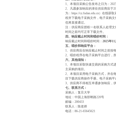
1
、本项目采购公告发布之日为：
202
2
、凡愿参加响应的潜在供应商应于
2
为：
https://cz.fudan.edu.cn
）在线获取
程并下载电子采购文件，电子采购文
也将直接通过。
注：供应商应授权一名联系人处理文
时间之前均可正常下载文件。
四、响应截止时间和唱价时间：
响应截止时间和唱价时间：
2025
年
11
五、唱价和响应平台：
1
、供应商应在响应截止时间之前按
2
、唱价程序在电子采购平台进行，
六、其他须知：
1
、本项目采取快速交易的采购方式
主采购的项目。
2
、本项目采用电子采购方式，并在
目下载供应商操作手册。电子采购平
3
、供应商不得相互串通参加响应，
七、联系方式：
采购人：复旦大学
地址：中国上海邯郸路
220
号
邮编：
200433
联系人：陈老师
电话：
86-21-65645621