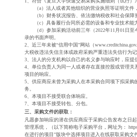
1、符合《复旦大学快速交易采购实施细则（试行）
（
a）法人或者其他组织的营业执照等证明文件
（
b）财务状况报告、依法缴纳税收和社会保障
（
c）具备履行合同所必需的设备和专业技术能
（
d）参加采购活动前三年（2022年11月01
录的书面声明。
2、近三年未被“信用中国”网站（www.creditchina.
大税收违法失信主体或政府采购严重违法失信行为记
3、法人的分支机构以自己的名义参与响应时，应提
4
、单位负责人为同一人或者存在直接控股或管理关
项目的响应。
5
、供应商应未曾为采购人在本采购合同项下拟采购
务。
6、本项目不接受联合体响应。
7、本项目不接受转包、分包。
三、采购文件的获取：
凡愿参加响应的
潜在供应商应于
采购公告发布之日
起
管理系统，（以下简称电子采购平台，网址为： https://
在进行的项目”版块中选择项目进入在线获取采购文