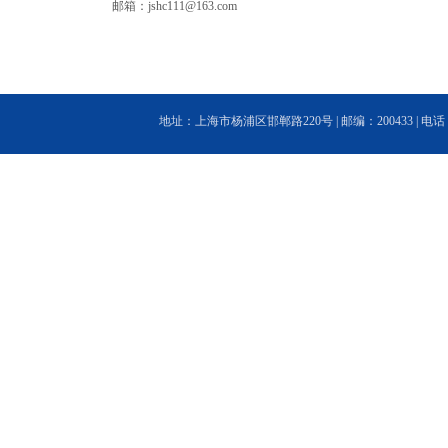
邮箱：
jshc111@163.com
地址：上海市杨浦区邯郸路220号 | 邮编：200433 | 电话：(86