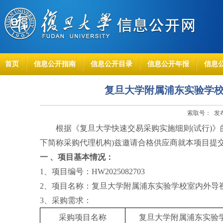
首页
信息公开指南
信息公开目录
信息公开年报
信息
复旦大学附属浦东实验学
索取号： 发布时
根据《复旦大学快速交易采购实施细则
(试行)
下简称采购代理机构)兹邀请合格供应商就本项目提
一
、项目基本情况：
1、项目编号：HW2025082703
2、项目名称：复旦大学附属浦东实验学校室内外导
3、采购需求：
采购项目
名称
复旦大学附属浦东实验