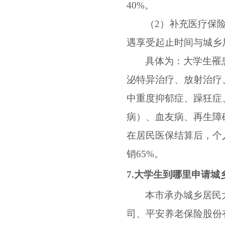
40%
。
（
2
）补充医疗保
遇享受起止时间与城乡
具体为：大学生罹
泌特异治疗、放射治疗
中重度抑郁症、躁狂症
病）、血友病、再生障
在居民医保结算后，个
销
65%
。
7.
大学生到哪里申请城
本市承办城乡居民
司、平安养老保险股份