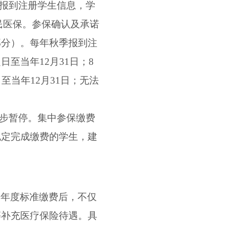
传报到注册学生信息，学
民医保。参保确认及承诺
部分）。每年秋季报到注
之日至当年
12
月
31
日；
8
日至当年
12
月
31
日；无法
同步暂停。集中参保缴费
规定完成缴费的学生，建
照年度标准缴费后，不仅
等补充医疗保险待遇。具