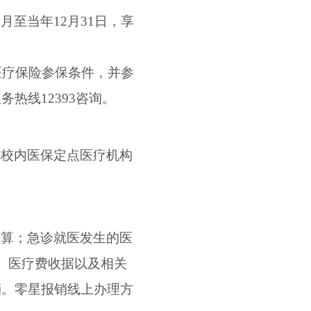
次月至当年
12
月
31
日，享
医疗保险参保条件，并参
服务热线
12393
咨询。
市校内医保定点医疗机构
结算；急诊就医发生的医
、医疗费收据以及相关
销。零星报销线上办理方