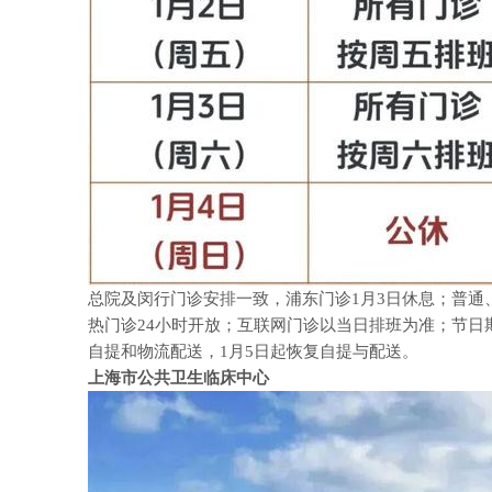
总院及闵行门诊安排一致，浦东门诊
1
月
3
日休息；普通
热门诊
24
小时开放；互联网门诊以当日排班为准；节日
自提和物流配送，
1
月
5
日起恢复自提与配送。
上海市公共卫生临床中心