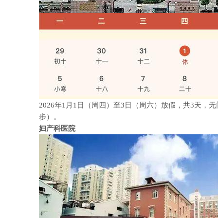
2026
年
1
月
1
日（周四）至
3
日（周六）放假，共
3
天，无
步）。
妇产科医院