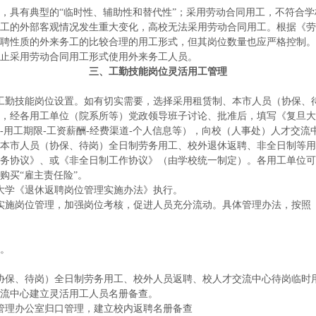
具有典型的“临时性、辅助性和替代性”；采用劳动合同用工，不符合学
工的外部客观情况发生重大变化，高校无法采用劳动合同用工。根据《劳
聘性质的外来务工的比较合理的用工形式，但其岗位数量也应严格控制。
止采用劳动合同用工形式使用外来务工人员。
三、工勤技能岗位灵活用工管理
工勤技能岗位设置。如有切实需要，选择采用租赁制、本市人员（协保、
，经各用工单位（院系所等）党政领导班子讨论、批准后，填写《复旦大
-用工期限-工资薪酬
-经费渠道-个人信息等
），向校（人事处）人才交流
本市人员（协保、待岗）全日制劳务用工、校外退休返聘、非全日制等用
务协议》、或《非全日制工作协议》（由学校统一制定）。各用工单位可
购买“雇主责任险”。
大学《退休返聘岗位管理实施办法》执行。
实施岗位管理，加强岗位考核，促进人员充分流动。具体管理办法，按照
。
协保、待岗）全日制劳务用工、校外人员返聘、校人才交流中心待岗临时
流中心建立灵活用工人员名册备查。
管理办公室归口管理，建立校内返聘名册备查