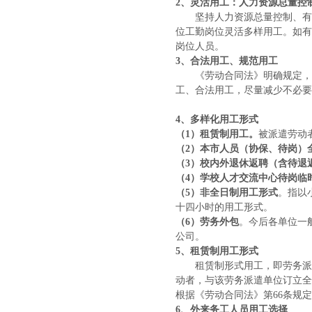
2
、灵活用工：人力资源总量控
坚持人力资源总量控制、有效
位工勤岗位灵活多样用工。如有
岗位人员。
3
、合法用工、规范用工
《劳动合同法》明确规定，完
工、合法用工，尽量减少不必要
4
、多样化用工形式
（
1）租赁制用工。
被派遣劳动
（
2）本市人员（协保、待岗）
（
3）校内外退休返聘（含待退
（
4）学校人才交流中心待岗临
（
5）非全日制用工形式
。指以
十四小时的用工形式。
（
6）劳务外包
。今后各单位一
公司。
5
、租赁制用工形式
租赁制形式用工，即劳务派遣
动者，与该劳务派遣单位订立全
根据《劳动合同法》第
66条规
6
、外来务工人员用工选择