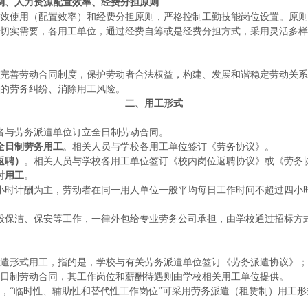
制、人力资源配置效率、经费分担原则
使用（配置效率）和经费分担原则，严格控制工勤技能岗位设置。原则
切实需要，各用工单位，通过经费自筹或是经费分担方式，采用灵活多样
善劳动合同制度，保护劳动者合法权益，构建、发展和谐稳定劳动关系
的劳务纠纷、消除用工风险。
二、用工形式
者与劳务派遣单位订立全日制劳动合同。
全日制劳务用工
。相关人员与学校各用工单位签订《劳务协议》。
返聘）
。相关人员与学校各用工单位签订《校内岗位返聘协议》或《劳务
时用工
。
小时计酬为主，劳动者在同一用人单位一般平均每日工作时间不超过四小
般保洁、保安等工作，一律外包给专业劳务公司承担，由学校通过招标方
形式用工，指的是，学校与有关劳务派遣单位签订《劳务派遣协议》；
日制劳动合同，其工作岗位和薪酬待遇则由学校相关用工单位提供。
定，“临时性、辅助性和替代性工作岗位”可采用劳务派遣（租赁制）用工