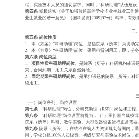
程、实验技术人员的迫切需求。同时，“科研助理”队伍建设
第四条
积极落实《关于加强普通高等学校毕业生就业工作通知
业生就业的若干意见》（国科发财[2009]97号）精神，有
二
第五条
岗位性质
1、本《方案》“科研助理”岗位，是指院系（所等）为协助
2、本《方案》“科研助理”岗位，采用租赁制用工，即，劳
第六条
岗位类型
1、
项目性质科研助理岗位
。是院系（所等）科研机构或课
束，合同到期，用工关系自然解除。
2、
固定期限科研助理岗位
。是承担课题的院系（所等）科
续用工。
（一）岗位序列、岗位设置
第七条
“科研助理”岗位，分研究助理（RSR）岗位和工程
第八条
“科研助理”岗位设置前提为，（1）承担相当规模
院系（所等）科研、教学实验、大型仪器设备运行正常需要
第九条
院系（所等），在核准在编人力资源规划范围内，通
用，学校分担100%人员经费。初级研究与实验技术岗位，必