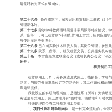
请竞聘转为正式在编岗位。
第二十六条
条件成熟下，探索采用租赁制用工形式（2-4
管理新体制。
第二十七条
除该学科教师招聘渠道非常局限等特殊情况，学
系（所等），可以租赁制“科研助理”用工方式，招聘应届毕
察使用应届毕业博士。
第二十八条
已在岗实验技术租赁人员，其岗位管理，参照此
第二十九条
院系（所等）、机关租赁文员，公共服务机构租
第三十条
本方案经党政联席会议（或校长办公会议）审议
附件：
租赁制用工
租赁制用工，即，劳务派遣形式用工，指的是，学校与有
动者，与该劳务派遣单位订立劳动合同，其工作岗位和薪酬
课题组提供。
我校设立的科研助理岗位，是指院系（所等）为协助完成
务派遣形式用工。用工属性具有“临时性、辅助性和可替代性
科研助理岗位有二种基本用工类型：
1、
项目性质科研助理岗位
。是一种完全流动的，全职