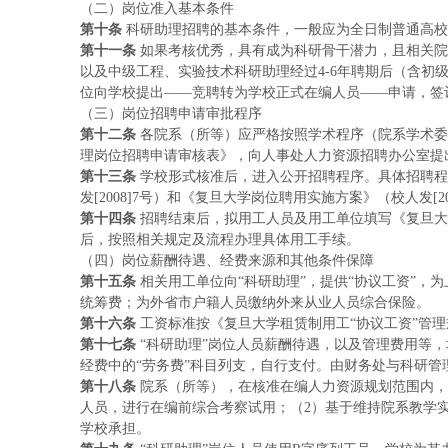
（二）岗位准入基本条件
第十条
科研助理招聘的基本条件，一般应为全日制普通高校
第十一条
如果考核优秀，具有成为科研骨干潜力，且相关院
以及中级工程、实验技术科研助理经过4-6年聘期后（含初
位向学校提出——竞聘转为学校正式在编人员——申请，签
（三）岗位招聘申请审批程序
第十二条
各院系（所等）应严格按照学术程序（院系学术委
理岗位招聘申请审核表》，向人事处人力资源招聘办公室提
第十三条
学校形式核准后，进入公开招聘程序。具体招聘程
发[2008]7号）和《复旦大学岗位聘用实施方案》（校人发[2
第十四条
招聘结束后，拟用工人员及用工单位填写《复旦大
后，按照相关规定及流程办理具体用工手续。
（四）岗位薪酬待遇、经费来源和其他条件保障
第十五条
相关用工单位向“科研助理”，提供“协议工资”，
统筹费；为外省市户籍人员缴纳外来从业人员综合保险。
第十六条
工资标准按《复旦大学租赁制用工“协议工资”管
第十七条
“科研助理”岗位人员薪酬待遇，以及管理费用等
经费中的“劳务费”科目列支，自行支付。由财务处与科研管
第十八条
院系（所等），在核准在编人力资源规划范围内，
人员，进行在编前综合考察试用；（2）基于维持院系教学
学校承担。