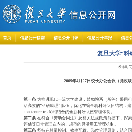
首页
信息公开指南
信息公开目录
信息公开年报
信息
复旦大学“科
发布时间：
2009年
4月27日
校长办公会议（党政
第一条
为推进现代一流大学建设，鼓励院系（所等）采用租
活高效的“科研助理” 队伍，优化在编全聘科研队伍结构，建立在
non-tenure-track)相结合的全新科研队伍管理体制。
第二条
在符合《劳动合同法》及相关法规政策前提下，探索
评估等日常管理在内的，规范的灵活用工管理机制。
第三条
坚持在总量控制、效率配置、岗位管理原则，结合国