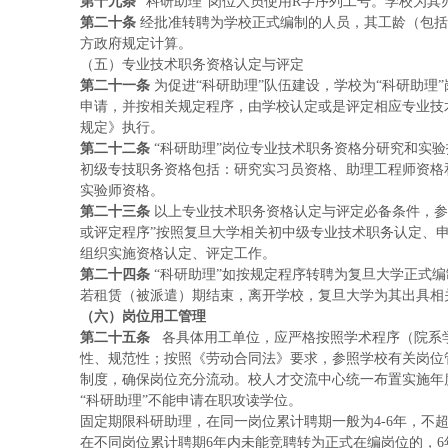
第十九条
“科研助理”岗位人员使用R字序列工号。学校为
第二十条
经批准转聘为学校正式编制的人员，其工龄（包括
方政府规定计算。
（五）专业技术职务资格认定与评定
第二十一条
为促进“科研助理”队伍建设，学校为“科研助理
申请，并按相关规定程序，由学校认定或是评定相应专业技
规定》执行。
第二十二条
“科研助理”岗位专业技术职务资格分研究和实
初级专技职务资格包括：研究实习员资格、助理工程师资格
实验师资格。
第二十三条
以上专业技术职务资格认定与评定必备条件，参
或评定程序”按照复旦大学相关初中级专业技术职务认定、
组织实施资格认定、评定工作。
第二十四条
“科研助理”如按规定程序转聘为复旦大学正式
若租赁（被派遣）期结束，离开学校，复旦大学为其出具相
（六）岗位用工管理
第二十五条
各具体用工单位，应严格按照学术程序（院系
性、规范性；按照《劳动合同法》要求，参照学校有关岗位
制度，确保岗位充分流动。校人才交流中心统一布置实施年
“科研助理”不能申请在职攻读学位。
固定期限科研助理，在同一岗位累计聘期一般为
4-6年，
在不同岗位累计聘期
6年内未能竞聘转为正式在编岗位的，