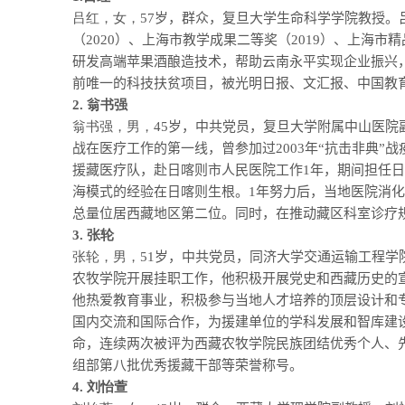
吕红，女，
57
岁，群众，复旦大学生命科学学院教授。
（
2020
）、上海市教学成果二等奖（
2019
）、上海市精
研发高端苹果酒酿造技术，帮助云南永平实现企业振兴
前唯一的科技扶贫项目，被光明日报、文汇报、中国教
2.
翁书强
翁书强，男，
45
岁，中共党员，复旦大学附属中山医院
战在医疗工作的第一线，曾参加过
2003
年“抗击非典”
援藏医疗队，赴日喀则市人民医院工作
1
年，期间担任日
海模式的经验在日喀则生根。
1
年努力后，当地医院消化
总量位居西藏地区第二位。同时，在推动藏区科室诊疗
3.
张轮
张轮，男，
51
岁，中共党员，同济大学交通运输工程学
农牧学院开展挂职工作，他积极开展党史和西藏历史的宣
他热爱教育事业，积极参与当地人才培养的顶层设计和
国内交流和国际合作，为援建单位的学科发展和智库建
命，连续两次被评为西藏农牧学院民族团结优秀个人、
组部第八批优秀援藏干部等荣誉称号。
4.
刘怡萱