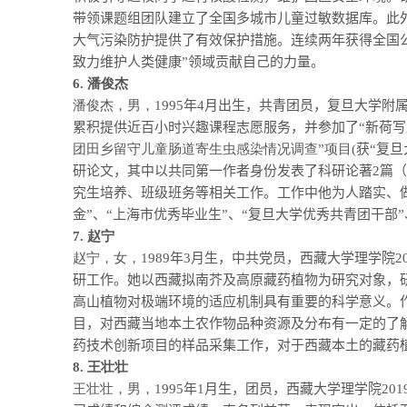
带领课题组团队建立了全国多城市儿童过敏数据库。此
大气污染防护提供了有效保护措施。连续两年获得全国
致力维护人类健康”领域贡献自己的力量。
6.
潘俊杰
潘俊杰，男，
1995
年
4
月出生，共青团员，复旦大学附
累积提供近百小时兴趣课程志愿服务，并参加了“新荷写
团田乡留守儿童肠道寄生虫感染情况调查”项目
(
获“复
研论文，其中以共同第一作者身份发表了科研论著
2
篇（
究生培养、班级班务等相关工作。工作中他为人踏实、
金”、“上海市优秀毕业生”、“复旦大学优秀共青团干部
7.
赵宁
赵宁，女，
1989
年
3
月生，中共党员，西藏大学理学院
2
研工作。她以西藏拟南芥及高原藏药植物为研究对象，
高山植物对极端环境的适应机制具有重要的科学意义。
目，对西藏当地本土农作物品种资源及分布有一定的了
药技术创新项目的样品采集工作，对于西藏本土的藏药
8.
王壮壮
王壮壮，男，
1995
年
1
月生，团员，西藏大学理学院
201