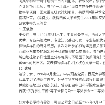
习成绩和综合测评成绩一直名列前茅，表现突出。依托
养计划”项目
1
项，参与“一江四河”流域生物多样性调研
物科学项目，国家重点研发计划项目。共撰写
8
篇学术论
投稿外审，
1
篇待投：获得西藏大学研究生
2021
年国家
研究生报告三等奖。
9.
王俊伟
王俊伟，男，
1994
年
3
月出生，中共预备党员，西藏大
优秀。专业兴趣浓厚，专业知识基础扎实，专业技能优
植物多样性的野外经历。多次外出参加植物鉴定相关学
西藏亚东举办的
2021
种子科教援藏的公益事业。参与国
域山地植物多样性垂直分布格局与环境因子关系研究》
藏
90%
的县市区。发表植物多样性相关核心文章一篇，获
10.
达珍
达珍，女，
1996
年
4
月出生，中共预备党员，西藏大学
认真学习了群落生态学、分子生物学等核心课程且取得
并能积极地进行知识总结。曾参加由中国科学院水生生物
曾获“优秀学生干部”等荣誉称号及“一等奖学金”“二等奖
如对本公示持有异议，可自公示之日起至
2022
年
3
月
24