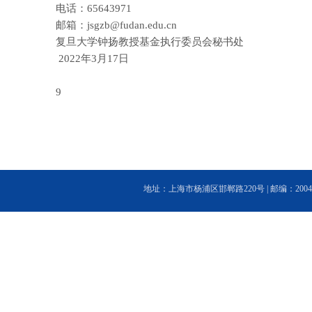
电话：
65643971
邮箱：
jsgzb@fudan.edu.cn
复旦大学钟扬教授基金执行委员会秘书处
2022
年
3
月
17
日
9
地址：上海市杨浦区邯郸路220号 | 邮编：200433 | 