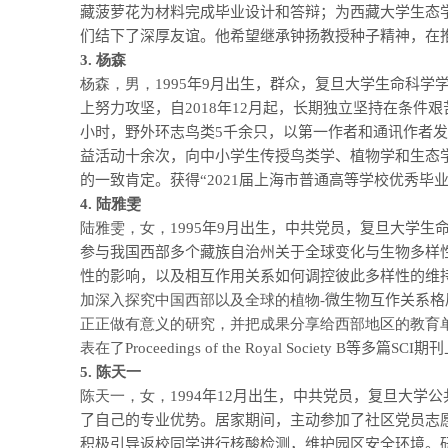
藏菠萝花为材料完成毕业设计和答辩；为西藏大学生态
们结下了深厚友谊。他希望继承钟扬教授种子精神，在
3.
杨森
杨森，男，
1995
年
9
月出生，群众，复旦大学生命科学
上努力攻坚，自
2018
年
12
月起，长期独立坚持在条件艰
小时，野外环志鸟类
5
千余只，以第一作者和通讯作者发
益活动十余次，向中小学生传授鸟类学、植物学和生态
的一致肯定。获得“
2021
届上海市普通高等学校优秀毕业
4.
陆雅雯
陆雅雯，女，
1995
年
9
月出生，中共党员，复旦大学生
参与我国西部多个藏族自治州关于全球变化与生物多样
性的影响，以及相互作用关系如何调控彼此多样性的维
加深入探究中国西部以及全球的植物
-
微生物互作关系格
正正做有意义的研究，并把成果分享给西部地区的教育
表在了
Proceedings of the Royal Society B
等多篇
SCI
期刊
5.
陈天一
陈天一，女，
1994
年
12
月出生，中共党员，复旦大学公
了自己的专业优势。居家期间，主动参加了社区党员志
积极引导返校同学进行核酸检测，维护园区安全环境。