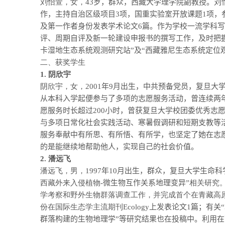
刘怡萱，女，
43
岁，群众，西藏大学理学院副教授。刘
作，主持自治区级项目
3
项，国重实验室开放课题
1
项，
及第一作者身份发表学术论文
6
篇。作为学校一流学科写
评、周期自评及新一轮建设申报书的撰写工作，及时把握
卡湿地生态系统观测研究站”及“西藏雅尼生态系统定位
二、获奖学生
1.
阴欣宇
阴欣宇，女，
2001
年
9
月出生，中共预备党员，复旦大
从本科入学起便参与了多项的志愿服务活动，曾连续两
愿服务时长超过
200
小时，曾获复旦大学校团委优秀志
与多项日常化社会实践活动、寒暑假调研和短期支教等
服务奉献中有所思、有所悟、有所学，也坚定了她在志
的是能继续地帮助他人，实现自己的社会价值。
2.
潘远飞
潘远飞，男，
1997
年
10
月出生，群众，复旦大学生命科
西藏外来入侵植物
-
微生物互作关系地理变异”
相关研究
学考察和野外生物群落调查工作，并完成首个在青藏高原
份在国际生态学主流期刊
Ecology
上发表论文
1
篇；有关
群落构建的生物地理学”等研究结果也在投稿中。利用