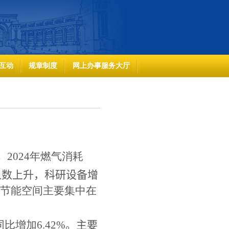
互动
规章制度
网上办事服务大厅
；
202
4
年燃气消耗
人数
上升
，
科研设备增
节能空间主要集中在
同比增加
6.42
%
。主要