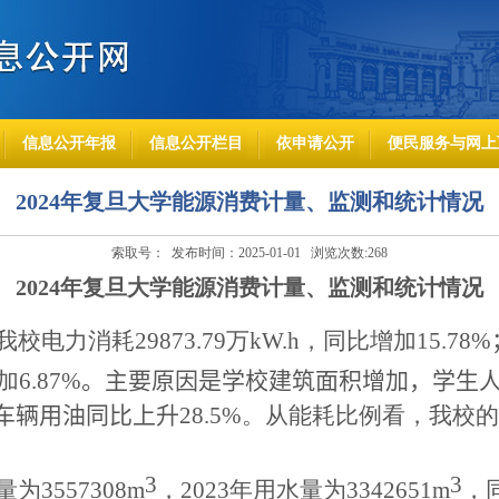
信息公开年报
信息公开栏目
依申请公开
便民服务与网上
2024年复旦大学能源消费计量、监测和统计情况
索取号： 发布时间：2025-01-01 浏览次数:
268
202
4
年复旦大学能源消费计量、监测和统计情况
我校电力消耗
29873.79
万
kW.h
，同比增加
15.78
%
加
6.87
%
。
主要原因是学校建筑面积增加，
学生
车辆用油同比
上升
28.5
%
。从能耗比例看，我校的
3
3
量为
3557308m
，
202
3
年用水量为
3342651m
，