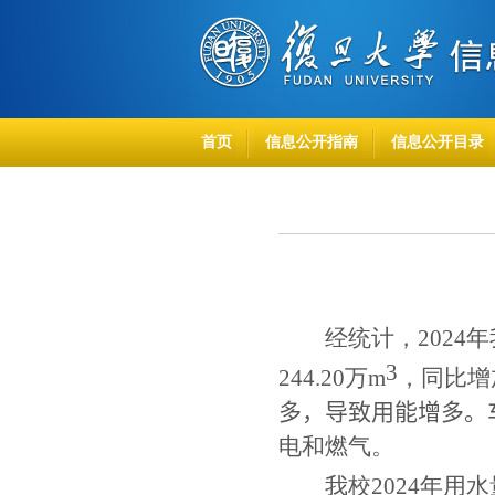
首页
信息公开指南
信息公开目录
经统计，
202
4
年
3
244.2
0
万
m
，同比增
多，导致用能增多
。
电和燃气。
我校
202
4
年用水