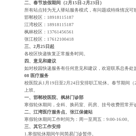
二、春节放假期间（2月15日-2月23日）
所有站点转为无人驿站服务模式，有问题或特殊情况可
邯郸校区：18918115187
江湾校区：18918115187
枫林校区：13761456561
张江校区：17612100418
三、2月25日起
各校区快递恢复正常服务时间。
四、意见和建议
如对校园快递服务有任何意见和建议，欢迎联系总务处监管
08
医疗服务
校医院从1月19日至2月24日安排职工轮休。春节期间（
上班。
一、邯郸校医院、枫林门诊部
寒假轮休期间，全科、换药室、药房、挂号收费照常开诊。具体时
二、江湾医疗服务点、张江保健站
寒假轮休期间工作时间为：周一至周五：9:00-16:00。
三、其它工作安排
1.寒假轮休期间午间简易门诊暂停。