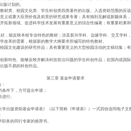
度出版计划的。
教材类、校园文化类、学生科创类四类著作的出版。入选资助范围的应该
意义或重大应用价值及前景的研究成果专著；具有独到见解或新颖体系，
开拓新领域、促进科学技术发展有重要意义的综合性编著；有重要积累和
良好，能反映本校专业特色的教材；涉及新兴学科、边缘学科、交叉学科
学改革的需要，根据新的教学大纲要求所编写的特色教材。
校园文化建设的研究作品；具有重要意义的大型校园活动的文稿结集；有
创新特色、能够反映并解决科技前沿问题的学生科创作品；在国内或国际
出版不易的科创作品。
第三章
基金申请要求
为：
的条件下，方可提出申请；
目进行。
大学出版资助基金申请表》（以下简称《申请表》）一式四份连同电子文
；
术职务的同行专家的推荐书。