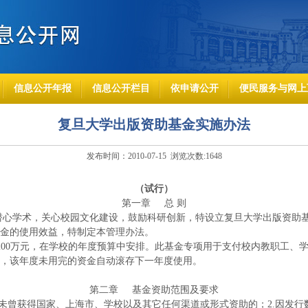
信息公开年报
信息公开栏目
依申请公开
便民服务与网上
复旦大学出版资助基金实施办法
发布时间：2010-07-15 浏览次数:
1648
（试行）
第一章
总
则
心学术，关心校园文化建设，鼓励科研创新，特设立复旦大学出版资助基
金的使用效益，特制定本管理办法。
200万元，在学校的年度预算中安排。此基金专项用于支付校内教职工、
，该年度未用完的资金自动滚存下一年度使用。
第二章
基金资助范围及要求
.未曾获得国家、上海市、学校以及其它任何渠道或形式资助的；2.因发