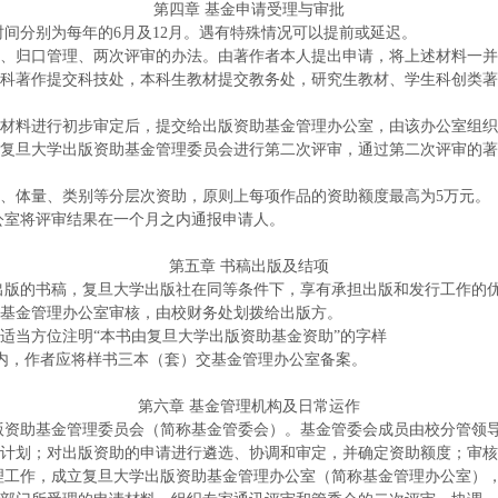
第四章
基金申请受理与审批
时间分别为每年的
6月及12月。遇有特殊情况可以提前或延迟。
、归口管理、两次评审的办法。由著作者本人提出申请，将上述材料一并
科著作提交科技处，本科生教材提交教务处，研究生教材、学生科创类著
材料进行初步审定后，提交给出版资助基金管理办公室，由该办公室组织
复旦大学出版资助基金管理委员会进行第二次评审，通过第二次评审的著
、体量、类别等分层次资助，原则上每项作品的资助额度最高为
5万元。
公室将评审结果在一个月之内通报申请人。
第五章
书稿出版及结项
出版的书稿，复旦大学出版社在同等条件下，享有承担出版和发行工作的
基金管理办公室审核，由校财务处划拨给出版方。
适当方位注明“本书由复旦大学出版资助基金资助”的字样
内，作者应将样书三本（套）交基金管理办公室备案。
第六章
基金管理机构及日常运作
版资助基金管理委员会（简称基金管委会）。基金管委会成员由校分管领
计划；对出版资助的申请进行遴选、协调和审定，并确定资助额度；审核
理工作，成立复旦大学出版资助基金管理办公室（简称基金管理办公室）