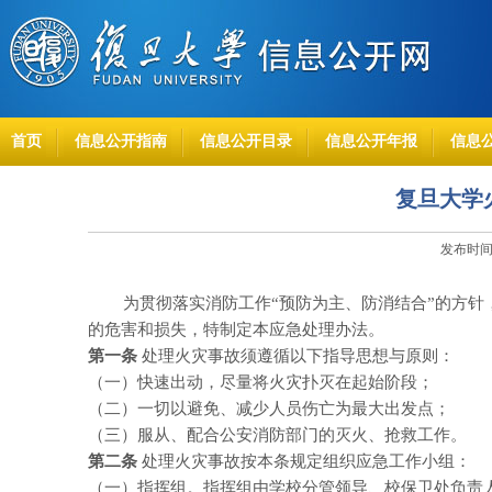
首页
信息公开指南
信息公开目录
信息公开年报
信息
复旦大学
发布时间：
为贯彻落实消防工作“预防为主、防消结合”的方针，
的危害和损失，特制定本应急处理办法。
第一条
处理火灾事故须遵循以下指导思想与原则：
（一）快速出动，尽量将火灾扑灭在起始阶段；
（二）一切以避免、减少人员伤亡为最大出发点；
（三）服从、配合公安消防部门的灭火、抢救工作。
第二条
处理火灾事故按本条规定组织应急工作小组：
（一）指挥组。指挥组由学校分管领导、校保卫处负责