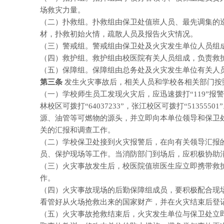
场救灾力量。
（二）扑救组。扑救组由保卫处值班人员、最先调集的
材，扑救初始火情，疏散人员及报告火灾情况。
（三）警戒组。警戒组由保卫处及火灾发生单位人员组
（四）救护组。救护组由校医院有关人员组成，负责救
（五）保障组。保障组由总务处及火灾发生单位有关人
第三条
发生火灾事故后，相关人员和学校各相关部门按
（一）学校师生员工发现火灾后，应迅速拨打“
119”报
林校区可拨打“64037233”，张江校区可拨打“513
源、油管等可燃物的源头，并立即向本单位领导和保卫
关的汇报和调查工作。
（二）学校保卫处接到火灾报警后，在向有关领导汇报
员、保护现场等工作。当消防部门到场后，应积极协助
（三）火灾事故发生后，校医院值班医生应立即携带救
作。
（四）火灾事故现场的后勤保障组成员，要积极配合现
看管好从火场抢救出来的国家财产，并在火灾结束后登
（五）火灾事故抢救结束后，火灾发生单位与保卫处立